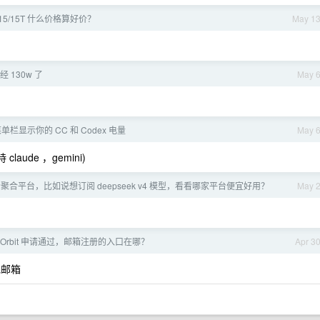
5/15T 什么价格算好价？
May 1
 130w 了
May 
菜单栏显示你的 CC 和 Codex 电量
May 
aude ，gemini)
聚合平台，比如说想订阅 deepseek v4 模型，看看哪家平台便宜好用？
May 
iMo Orbit 申请通过，邮箱注册的入口在哪？
Apr 3
他邮箱