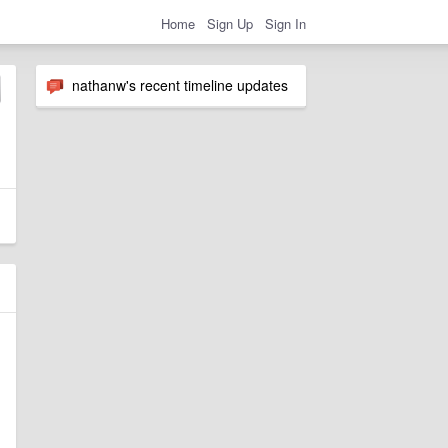
Home
Sign Up
Sign In
nathanw's recent timeline updates