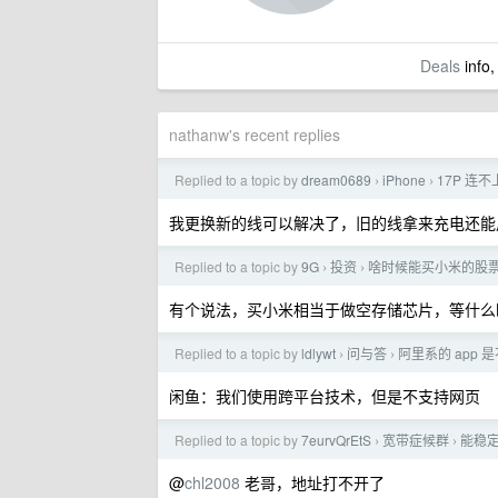
Deals
info,
nathanw's recent replies
Replied to a topic by
dream0689
iPhone
17P 连不上
›
›
我更换新的线可以解决了，旧的线拿来充电还能用，但
Replied to a topic by
9G
投资
啥时候能买小米的股
›
›
有个说法，买小米相当于做空存储芯片，等什么
Replied to a topic by
ldlywt
问与答
阿里系的 app
›
›
闲鱼：我们使用跨平台技术，但是不支持网页
Replied to a topic by
7eurvQrEtS
宽带症候群
能稳定
›
›
@
chl2008
老哥，地址打不开了