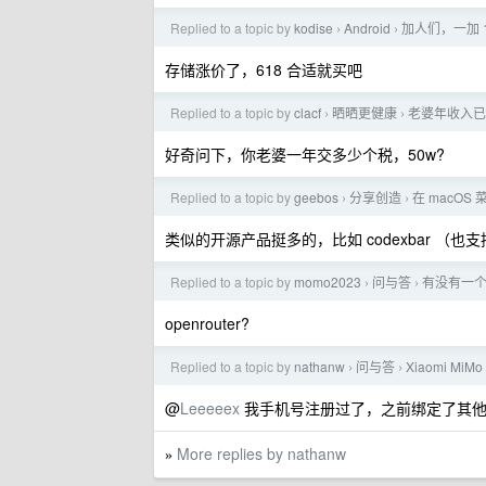
Replied to a topic by
kodise
Android
加人们，一加 1
›
›
存储涨价了，618 合适就买吧
Replied to a topic by
clacf
晒晒更健康
老婆年收入已经
›
›
好奇问下，你老婆一年交多少个税，50w?
Replied to a topic by
geebos
分享创造
在 macOS 
›
›
类似的开源产品挺多的，比如 codexbar （也支持 cl
Replied to a topic by
momo2023
问与答
有没有一个
›
›
openrouter?
Replied to a topic by
nathanw
问与答
Xiaomi M
›
›
@
Leeeeex
我手机号注册过了，之前绑定了其
More replies by nathanw
»