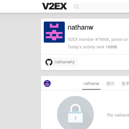
nathanw
V2EX member #79906, joined on 
Today's activity rank
16996
nathanwhy
nathanw
提问
技
Per nathanw'