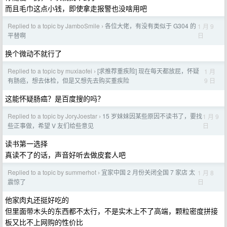
而且毛巾这点小钱，即使拿走报警也没啥用吧
Replied to a topic by JamboSmile
各位大佬，有没有类似于 G304 的
1 月 9
›
日
平替啊
换个微动不就行了
Replied to a topic by muxiaofei
[求推荐重疾险] 现在每天都放屁，怀疑
1 月
›
9 日
有肠癌，想去体检，但是又想先去购买重疾险
这能怀疑肠癌？是百度搜的吗？
Replied to a topic by JoryJoestar
15 岁妹妹因某些原因不读书了，要找
1 月 9
›
日
些正事做，希望 V 友们给些意见
读书第一选择
真读不了的话，声音好听去做皮套人吧
Replied to a topic by summerhot
宜家中国 2 月份关闭全国 7 家店 太
1 月 8
›
日
震惊了
他家肉丸还挺好吃的
但里面带木头的东西都不太行，不是实木上不了高端，颗粒密度拼接
板又比不上网购的性价比