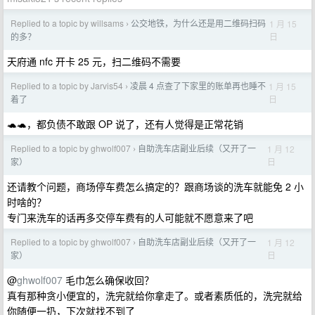
Replied to a topic by willsams
公交地铁，为什么还是用二维码扫码
1 月 15
›
日
的多？
天府通 nfc 开卡 25 元，扫二维码不需要
Replied to a topic by Jarvis54
凌晨 4 点查了下家里的账单再也睡不
1 月 15
›
日
着了
🐢🐢，都负债不敢跟 OP 说了，还有人觉得是正常花销
Replied to a topic by ghwolf007
自助洗车店副业后续（又开了一
1 月 12
›
日
家）
还请教个问题，商场停车费怎么搞定的？跟商场谈的洗车就能免 2 小
时啥的？
专门来洗车的话再多交停车费有的人可能就不愿意来了吧
Replied to a topic by ghwolf007
自助洗车店副业后续（又开了一
1 月 12
›
日
家）
@
ghwolf007
毛巾怎么确保收回？
真有那种贪小便宜的，洗完就给你拿走了。或者素质低的，洗完就给
你随便一扔，下次就找不到了