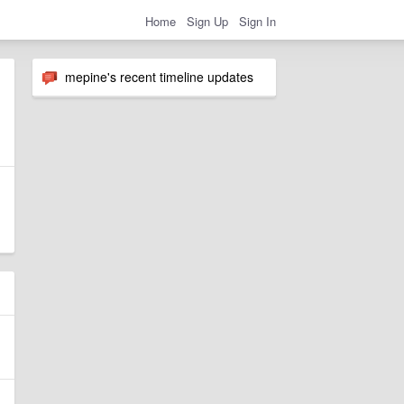
Home
Sign Up
Sign In
mepine's recent timeline updates