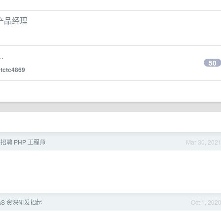
资深产品经理
…
50
y
tctc4869
件招聘 PHP 工程师
Mar 30, 202
aaS 资深研发招起
Oct 1, 202