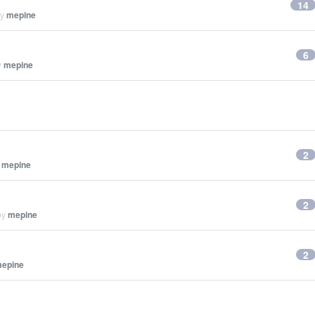
14
by
mepine
6
y
mepine
2
y
mepine
2
by
mepine
2
epine