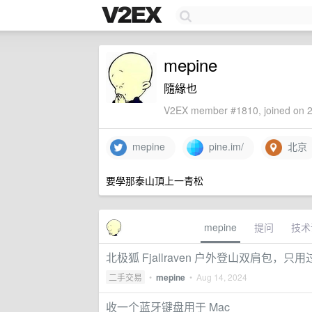
mepine
隨緣也
V2EX member #1810, joined on 2
mepine
pine.im/
北京
要學那泰山頂上一青松
mepine
提问
技术
北极狐 Fjallraven 户外登山双肩包，只用
二手交易
•
mepine
•
Aug 14, 2024
收一个蓝牙键盘用于 Mac