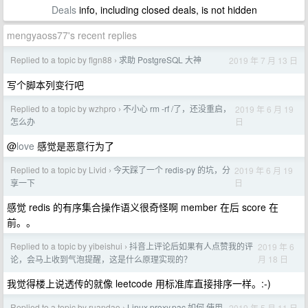
Deals
info, including closed deals, is not hidden
mengyaoss77's recent replies
Replied to a topic by flgn88
求助 PostgreSQL 大神
2019 年 7 月 13 日
›
写个脚本列变行吧
Replied to a topic by wzhpro
不小心 rm -rf /了，还没重启，
2019 年 6 月 19
›
日
怎么办
@
love
感觉是恶意行为了
Replied to a topic by Livid
今天踩了一个 redis-py 的坑，分
2019 年 6 月 19
›
日
享一下
感觉 redis 的有序集合操作语义很奇怪啊 member 在后 score 在
前。。
Replied to a topic by yibeishui
抖音上评论后如果有人点赞我的评
2019 年 6
›
月 18 日
论，会马上收到气泡提醒，这是什么原理实现的？
我觉得楼上说透传的就像 leetcode 用标准库直接排序一样。:-)
Replied to a topic by ruandao
Linux proxy.pac 如何 使用
2019 年 5 月 11 日