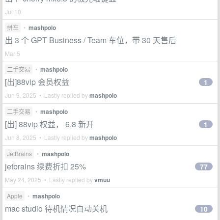
Jul 10
拼车
•
mashpolo
出 3 个 GPT Business / Team 车位，带 30 天售后
Mar 5
二手交易
•
mashpolo
[出]88vip 会员权益
1
Jun 9, 2025 • Lastly replied by
mashpolo
二手交易
•
mashpolo
[出] 88vip 权益， 6.8 新开
1
Jun 8, 2025 • Lastly replied by
mashpolo
JetBrains
•
mashpolo
jetbrains 续费折扣 25%
77
May 24, 2025 • Lastly replied by
vmuu
Apple
•
mashpolo
mac studio 待机情况自动关机
10