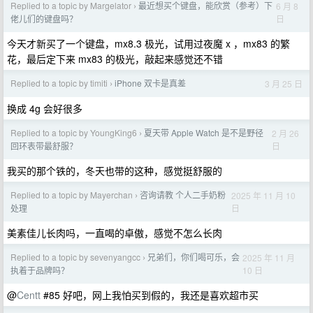
Replied to a topic by Margelator
最近想买个键盘，能欣赏（参考）下
6 月 8
›
日
佬儿们的键盘吗？
今天才新买了一个键盘，mx8.3 极光，试用过夜魔 x ，mx83 的繁
花，最后定下来 mx83 的极光，敲起来感觉还不错
Replied to a topic by timiti
iPhone 双卡是真差
3 月 25 日
›
换成 4g 会好很多
Replied to a topic by YoungKing6
夏天带 Apple Watch 是不是野径
2 月 26
›
日
回环表带最舒服？
我买的那个铁的，冬天也带的这种，感觉挺舒服的
Replied to a topic by Mayerchan
咨询请教 个人二手奶粉
2025 年 11 月 10
›
日
处理
美素佳儿长肉吗，一直喝的卓傲，感觉不怎么长肉
Replied to a topic by sevenyangcc
兄弟们，你们喝可乐，会
2025 年 11 月
›
10 日
执着于品牌吗？
@
Centt
#85 好吧，网上我怕买到假的，我还是喜欢超市买