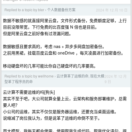
Replied to a topic by bler
个人数据备份方案
2024 年 12 月 10 日
›
数据不敏感的就直接阿里云盘，文件形式备份，免费额度足够，上行
目前没限带宽，下行免费的比百度强 N 倍也是目前。
但是阿里云盘之前好像有过泄漏问题。
数据敏感且要求高的，考虑 nas + 异步多网盘加密备份。
之前用黑裙，挂载百度云盘和 oneDrive ，每天凌晨进行加密备份。
移动硬盘坏的几率可能比你自己硬盘坏的几率要高。
Replied to a topic by wellhome
云计算革了运维的命, 现在大模
2024 年 12 月
›
9 日
型革了程序员的命
云计算不需要运维的吗[狗头]
其实不至于吧，大公司就算全量上云，云架构和服务部署维护，总需
要人吧？
小公司的运维，其实不仅仅是服务器运维，还要充当桌面运维。
说缩减了岗位我认为，但是说革了运维的命倒不至于。
而大模型，我每天都会使用，使用帮我生成代码，帮我优化语句，提