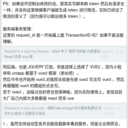
PS：如果说开控制台修改的话，那其实写脚本刷 token 然后去请求也
一样，并且你这里根据客户端层生成 token 进行限流，实际已经没了
限流的意义了（因为我可以刷出很多 token ）。
服务端事务管理：
这里的 request_id 是一开始最上面 TransactionID 吗？如果不是没能
理解。
Replied to a topic by ificando
2024 年了 想学习前端 大家建议
2024 年 12 月
›
2 日
React 还是 Vue 啊
同后端，也是 JQUERY 打底，但是选择上选择了 VUE2 ，因为小程
序和 uniapp 都基于 vue2 框架（类似吧）。
然后今年也开始用 vue3,对我而言就是先按 vue2 写法写 vue3 ，然后
再慢慢按 vue3 的模组形式去写。
至于 react ，没碰过也好奇也觉得神秘，因为实际使用上，发现目前
大厂自己内部大多数都是 react 而非 vue
Replied to a topic by iorilu
明明 lets encrypt 可以提供免费证书,
2024 年 12
›
月 2 日
为什么很多人还要花大钱买
1 、虽然支持自动签发并且能挂载脚本重启服务，但是企业侧而言，