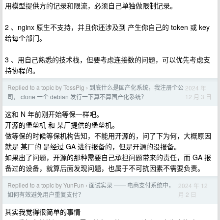
用模型提供方的记录和限流，必须自己单独做限制记录。
2 、nginx 原生不支持，并且你还涉及到 产生你自己的 token 或 key
给每个部门。
3 、用自己熟悉的技术栈，但要考虑连接数的问题，可以优先考虑支
持协程的。
Replied to a topic by TossPig
到底什么是国产化系统，我注册个公
2024 年
›
12 月 3 日
司， clone 一个 debian 发行一下算不算国产化系统？
这和 N 年前刚开始等保一样吧。
开源的堡垒机 和 某厂提供的堡垒机。
做等保的时候等保机构告知，不能用开源的，问了下为何，大概原因
就是 某厂的 是经过 GA 进行报备的，但是开源的没报备。
如果出了问题，开源的那种需要自己承担问题带来的责任，而 GA 报
备过的设备，就算后面发现问题，也属于不可抗因素不需要负责。
Replied to a topic by YunFun
面试实录 —— 电商支付系统中，
2024 年 12
›
月 2 日
如何有效避免用户重复支付？
其实我觉得很简单的事情