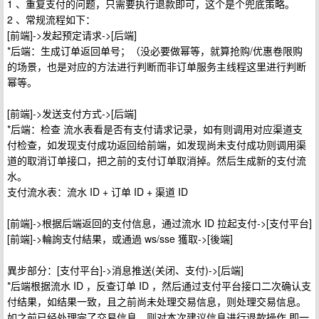
1 、重复支付的问题，只需要执行退款即可，这个是个兜底策略。
2 、常规流程如下：
[前端]->发起预定请求->[后端]
*后端：生成订单返回单号；（没必要做幂等，就算抢购/优惠卷限购
的场景，也是对应的方法进行判断而非订单服务主线程这里进行判断
幂等。
[前端]->发送支付方式->[后端]
*后端：检查 流水表看是否有支付请求记录，如有则调用对应渠道支
付检查，如发现支付成功返回给前端，如发现尚未支付成功则调用渠
道的取消订单接口，把之前的支付订单取消掉。然后生成新的支付流
水。
支付流水表：流水 ID + 订单 ID + 渠道 ID
[前端]->根据后端返回的支付信息，通过流水 ID 拉起支付->[支付平台]
[前端]->輪詢支付結果，或通過 ws/sse 獲取->[後端]
異步部分：[支付平台]->消息推送(关闭、支付)->[后端]
*后端根据流水 ID ，反查订单 ID ，然后通过支付平台接口二次确认支
付结果，如结果一致，且之前尚未处理交易信息，则处理交易信息。
如之前已经处理完了交易信息，则对本次建议信息进行退款操作,即一