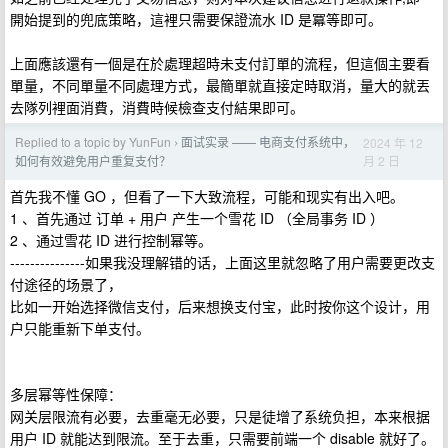
開始提到的兜底策略，這裡只需要保證流水 ID 是冪等即可。
上面應該還有一個是在於處理超時未支付訂單的流程，但這個主要看
單量，不同單量不同處理方式，最簡單就直接定時取消，量大的就丟
去隊列裡面消費，消費時候檢查支付結果即可。
Replied to a topic by YunFun
面试实录 —— 电商支付系统中，
2024 年 12
›
月 2 日
如何有效避免用户重复支付？
首先我不懂 GO ，但看了一下大致流程，可能和现实有出入吧。
1 、首先通过 订单 + 用户 产生一个雪花 ID （全局事务 ID ）
2 、通过雪花 ID 进行控制幂等。
---------------如果我没理解错的话，上面这里就忽略了用户需要更改支
付途径的场景了，
比如一开始选择微信支付，后来想换支付宝，此时按你这个设计，用
户只能重新下单支付。
多层幂等性保障：
网关层限流有必要，去重毫无必要，只是徒增了系统负担，本来根据
用户 ID 就能达到限流。至于去重，只需要前端一个 disable 就好了。