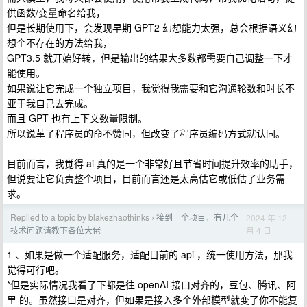
供函数/变量命名给我，
但是长期使用下，会发现早期 GPT2 幻想能力太强，总会根据语义幻
想个不存在的方法给我，
GPT3.5 就开始好转，但是输出的结果大多数都需要自己调整一下才
能使用。
如果说让它完成一个独立项目，我觉得我需要和它沟通轮数和时长不
亚于我自己去完成。
而且 GPT 也有上下文数量限制。
所以说革了程序员的命不赞同，但改变了程序员编码方式就认同。
目前而言，我觉得 ai 真的是一个非常好且节省时间提升效率的助手，
但说要让它负责整个项目，目前而言还是太高估它或低估了业务需
求。
Replied to a topic by blakezhaothinks
接到一个项目，有几个
2024 年 12
›
月 4 日
技术问题请教下各位大佬
1 、如果是做一个适配服务，适配目前的 api ，统一使用方法，那我
觉得可行吧。
*但是实际情况我看了下都是往 openAI 接口对齐的，豆包、腾讯、阿
里 的。虽然接口是对齐，但如果是接入多个外部模型就变了你不能复