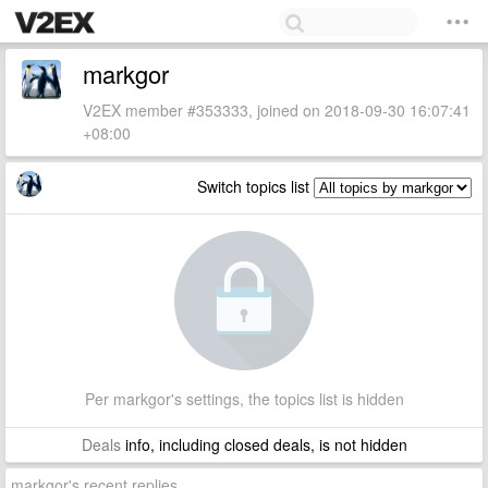
markgor
V2EX member #353333, joined on 2018-09-30 16:07:41
+08:00
Switch topics list
Per markgor's settings, the topics list is hidden
Deals
info, including closed deals, is not hidden
markgor's recent replies