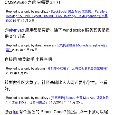
CMSAVE60 之后 只需要 24 刀
Replied to a topic by marcfizzy
›
StackSocial 黑五 Mac 优惠包， Parallels
Desktop 15、PDF Expert、XMind 8 Pro、iMazing、TextExpander 值回票
价
2019 年 12 月 2 日
@
elvinyao
应用都是买断。除了 wind scribe 服务其实是提
供 2 年订阅
Replied to a topic by dreamweaver
›
公司内部抽奖 h5, nodejs+sqlite 可行
吗？
2019 年 1 月 26 日
直接用 抽奖助手 小程序吧
Replied to a topic by aleung
›
即刻惨不忍睹了，还有类似的聚合类应用吗？
2019 年 1 月 26 日
转型做社区太急了。社区基础比人人网还要小学生。不看
好。
Replied to a topic by marcfizzy
›
[黑五史低] Setapp 全套 Mac App 订阅服务
1 年优惠 $55.2，比官网便宜了 64 刀
2018 年 11 月 25 日
@
yxjxx
有个蓝色的 Promo Code? 链接。点一下就可以输