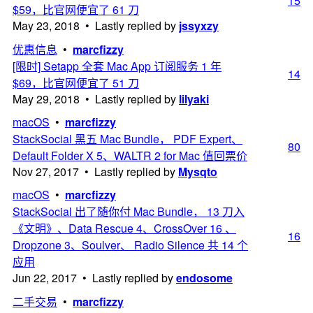
15
$59，比官网便宜了 61 刀
May 23, 2018 • Lastly replied by
jssyxzy
优惠信息
•
marcfizzy
[限时] Setapp 全套 Mac App 订阅服务 1 年
14
$69，比官网便宜了 51 刀
May 29, 2018 • Lastly replied by
lilyaki
macOS
•
marcfizzy
StackSocial 黑五 Mac Bundle， PDF Expert、
80
Default Folder X 5、WALTR 2 for Mac 值回票价
Nov 27, 2017 • Lastly replied by
Mysqto
macOS
•
marcfizzy
StackSocial 出了随你付 Mac Bundle， 13 刀入
《文明》、Data Rescue 4、CrossOver 16 、
16
Dropzone 3、Soulver、 Radio Silence 共 14 个
应用
Jun 22, 2017 • Lastly replied by
endosome
二手交易
•
marcfizzy