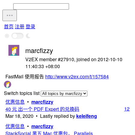
首页
注册
登录
marcfizzy
V2EX member #27910, joined on 2012-10-10
11:40:33 +08:00
FastMail 使用报告
http://www.v2ex.com/t/157584
Switch topics list
优惠信息
•
marcfizzy
12
40 元 出一个 PDF Expert 的兑换码
Mar 18, 2020 • Lastly replied by
keleifeng
优惠信息
•
marcfizzy
StackSocial 黑五 Mac 优惠包， Parallels