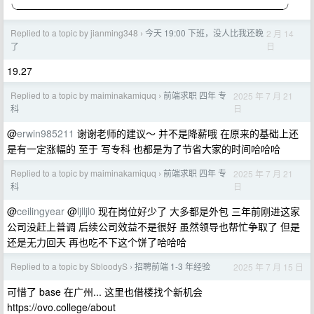
╰──────────────────────────────────────╯
Replied to a topic by jianming348
今天 19:00 下班，没人比我还晚
2 月 14
›
日
了
19.27
Replied to a topic by maiminakamiquq
前端求职 四年 专
2025 年 7 月 21
›
日
科
@
erwin985211
谢谢老师的建议～ 并不是降薪哦 在原来的基础上还
是有一定涨幅的 至于 写专科 也都是为了节省大家的时间哈哈哈
Replied to a topic by maiminakamiquq
前端求职 四年 专
2025 年 7 月 21
›
日
科
@
ceilingyear
@
ljlljl0
现在岗位好少了 大多都是外包 三年前刚进这家
公司没赶上普调 后续公司效益不是很好 虽然领导也帮忙争取了 但是
还是无力回天 再也吃不下这个饼了哈哈哈
Replied to a topic by SbloodyS
招聘前端 1-3 年经验
2025 年 7 月 15 日
›
可惜了 base 在广州... 这里也借楼找个新机会
https://ovo.college/about