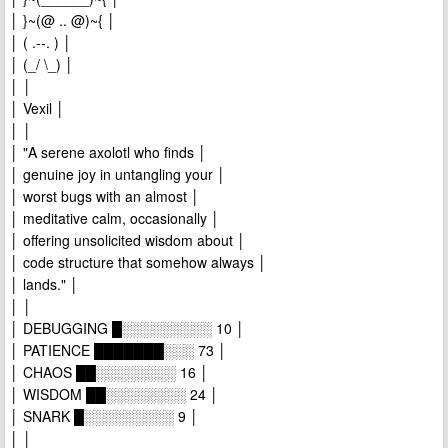
│ }~(@ .. @)~{ │
│ ( .--. ) │
│ (_/ \_) │
│ │
│ Vexil │
│ │
│ "A serene axolotl who finds │
│ genuine joy in untangling your │
│ worst bugs with an almost │
│ meditative calm, occasionally │
│ offering unsolicited wisdom about │
│ code structure that somehow always │
│ lands." │
│ │
│ DEBUGGING █░░░░░░░░░ 10 │
│ PATIENCE ███████░░░ 73 │
│ CHAOS ██░░░░░░░░ 16 │
│ WISDOM ██░░░░░░░░ 24 │
│ SNARK █░░░░░░░░░ 9 │
│ │