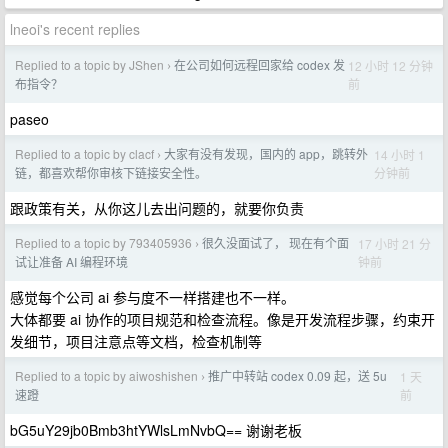
lneoi's recent replies
Replied to a topic by JShen
在公司如何远程回家给 codex 发
12 小时 12 分钟
›
前
布指令？
paseo
Replied to a topic by clacf
大家有没有发现，国内的 app，跳转外
14 小时 1
›
分钟前
链，都喜欢帮你审核下链接安全性。
跟政策有关，从你这儿去出问题的，就要你负责
Replied to a topic by 793405936
很久没面试了， 现在有个面
17 小时 21 分
›
钟前
试让准备 AI 编程环境
感觉每个公司 ai 参与度不一样搭建也不一样。
大体都要 ai 协作的项目规范和检查流程。像是开发流程步骤，约束开
发细节，项目注意点等文档，检查机制等
Replied to a topic by aiwoshishen
推广中转站 codex 0.09 起，送 5u
1 天
›
前
速蹬
bG5uY29jb0Bmb3htYWlsLmNvbQ== 谢谢老板