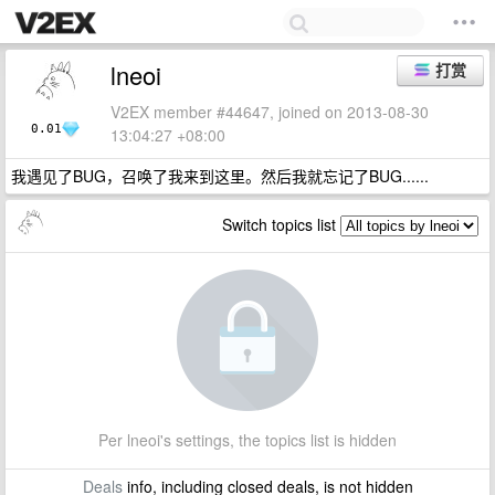
lneoi
打赏
V2EX member #44647, joined on 2013-08-30
0.01
13:04:27 +08:00
我遇见了BUG，召唤了我来到这里。然后我就忘记了BUG......
Switch topics list
Per lneoi's settings, the topics list is hidden
Deals
info, including closed deals, is not hidden