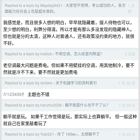
Replied to a topic by Mayday9421
大家觉不觉得，考公成功的人，各方
1 天
›
前
面能力在社会上也是超水准的。
我感觉是，而且很多人想的明白，早早就隐藏着，接人待物也可以，
至少想的明白，利弊分得清。所以才能有那么多没发现的隐藏神人。
但也就是分的太清，这种人对普通人，还有政策没约束的地方，就很
不好。
Replied to a topic by rrubick
不用空调，怎么给室内降温？
3 天前
›
老空调最大问题是费电。但如果不用壁挂的空调，用其他制冷，要不
然就是冷不下来，要不然就是更加费电
Replied to a topic by rentaro
关于机器学习的资料索引
7 月 30 日
›
/t/123456
！ 主题也不错
Replied to a topic by hanzhu2026
躺平就是什么也不干了么？
7 月 29 日
›
躺平就是玩。 如果干工作觉得是玩，那实际上也算躺平。 但一般这种
就自己在家里敲着玩了
Replied to a topic by Yuki321
存了 100w+，太想躺平了
7 月 29 日
›