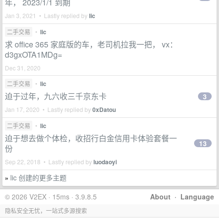
年， 2023/1/1 到期
Jan 3, 2021 • Lastly replied by
lic
二手交易
•
lic
求 office 365 家庭版的车，老司机拉我一把， vx：
d3gxOTA1MDg=
Dec 31, 2020
二手交易
•
lic
迫于过年，九六收三千京东卡
3
Jan 17, 2020 • Lastly replied by
0xDatou
二手交易
•
lic
迫于想去做个体检，收招行白金信用卡体验套餐一
13
份
Sep 22, 2018 • Lastly replied by
luodaoyi
lic 创建的更多主题
»
© 2026 V2EX · 15ms · 3.9.8.5
About
·
Language
隐私安全无忧，一站式多源搜索