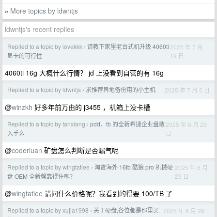
More topics by ldwntjs
»
ldwntjs's recent replies
Replied to a topic by iovekkk
请教下家里老台式机升级 4060ti
2025 年 7 月
›
19 日
显卡的可行性
4060ti 16g 大概什么行情？ jd 上没看到自营的有 16g
Replied to a topic by ldwntjs
求推荐异地备份用的小主机
2025 年 7 月 5 日
›
@
winzkh
好多年前万由的 j3455 ，机箱上没卡槽
Replied to a topic by tanxiang
pdd、tb 的全新希捷企业盘敢
2025 年 6 月 29
›
日
入手么
@
coderluan
矿盘怎么判断是否漏气呢
Replied to a topic by wingtatlee
淘寶海外 16tb 酷狼 pro 机械硬
2025 年 6 月
›
29 日
盘 OEM 全新盤靠得住嗎？
@
wingtatlee
请问什么价格呢？我看到的得要 100/TB 了
Replied to a topic by xujia1998
关于硬盘,各位都是那里买
2025 年 6 月 29
›