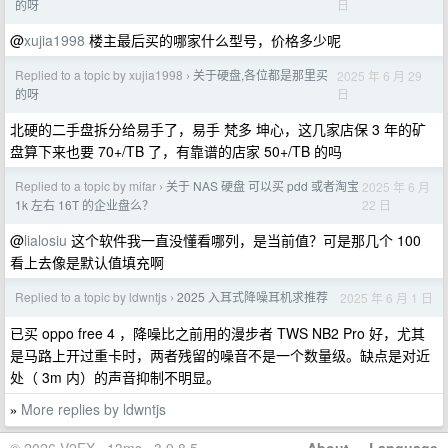
日
的呀
@
xujia1998
楼主最后买的哪家什么型号，价格多少呢
Replied to a topic by xujia1998
关于硬盘,各位都是那里买
2025 年 6 月 29
›
日
的呀
北硬的二手盘拆分给易手了，易手 梵多 坤心，这几家店保 3 年的矿
盘算下来也要 70+/TB 了，有靠谱的店家 50+/TB 的吗
Replied to a topic by mifar
关于 NAS 硬盘 可以买 pdd 或者淘宝
2025 年 6 月
›
22 日
1k 左右 16T 的企业盘么？
@
lialosiu
这个软件我一直没懂看哪列，是当前值？可是那几个 100
看上去像是默认值填充啊
Replied to a topic by ldwntjs
2025 入耳式降噪耳机求推荐
2025 年 6 月 1 日
›
已买 oppo free 4 ，降噪比之前用的漫步者 TWS NB2 Pro 好，尤其
是马路上开过重卡时，两者残留的噪音不是一个数量级。缺点是对近
处（ 3m 内）的声音抑制不明显。
More replies by ldwntjs
»