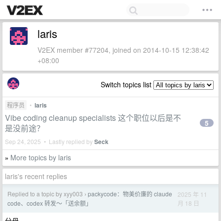
laris
V2EX member #77204, joined on 2014-10-15 12:38:42
+08:00
Switch topics list
程序员
•
laris
Vibe coding cleanup specialists 这个职位以后是不
5
是没前途？
Sep 24, 2025 • Lastly replied by
Seck
More topics by laris
»
laris's recent replies
Replied to a topic by xyy003
packycode：物美价廉的 claude
2025 年 11
›
月 18 日
code、codex 转发～「送余额」
分母