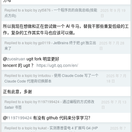
Replied to a topic by zyt5876
一个程序员的自我总结(技能
2025 年 9 月 19
›
日
点方向)
所以我现在想做和正在尝试做一个 AI 牛马，替我干那些重复低级的工
作，复杂的工作其实牛马也应该可以做。
Replied to a topic by gp0119
JetBrains 终于把 git 独立出
2025 年 7 月 28
›
日
来了
@
zuosiruan
ugit fork 明显更好
tencent 的 ugit ？
https://ugit.qq.com/en/
Replied to a topic by imtudou
使用 Claude Code 写了一个
2025 年 7 月
›
18 日
Claude Code 代理商切换脚本
正有此意，多谢
Replied to a topic by f1197199424
通过编程的方式修改
2025 年 7 月 13
›
日
Safair 书签
@
f1197199424
有没有 github 代码来分享学习？
Replied to a topic by kukat
实测惠普雷电 4 扩展坞 G4 (HP
2025 年 7
›