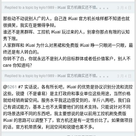
Replied to a topic by kylo1989
iKuai 官方机确实还不错。。。。
3 月 4 日
›
那些动不动说别人广的人，自己连 iKuai 官方机长啥样都不知道也就
很搞笑，我实在是懒得争辩。
谁还不是黑群晖、工控机 iKuai 玩过来的人，别拿你那点有限的认知
秀下限。
人家群晖和 iKuai 为什么对黑裙和免费版 iKuai 睁一只眼闭一只眼，最
终还是有人转白的。
你转不了白，你就永远不是别人的目标群体或者低价值客户，别人不
care 你知道吗？
Replied to a topic by kylo1989
iKuai 官方机确实还不错。。。。
3 月 4 日
›
@
5261
#7 实话说，各有所长吧，iKuai 的优势是协议识别分流和流控
这些。锐捷（不是睿易）是主打政府和事业单位这些用途，当然价格
就给经销商留空间。服务水平我这边感受到的，半斤八两吧，我们自
己有调试能力，基本上也不太需要他们的技术支持。只能说针对不同
的场景选择不同的东西吧，我主要想说的是以前用工控机刷免费版
iKuai 的思路可以调整下了，官方机还是有一定性价比了。如果做项目
的话，官方机带质保，利润空间和锐捷也差不多。