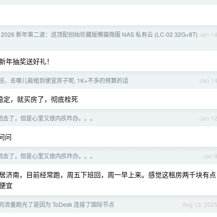
 2026 新年第二波：送顶配创始珍藏版懒猫微服 NAS 私有云 (LC-02 32G+8T)
Jan 1
新年抽奖送好礼！
班，去哪儿能租到便宜房子呢, 1K+不多的预算的话
Jan 1
稳定，就买房了，彻底栓死
回去了，但是心里又很内疚咋办。。。
Jan 1
问问
回去了，但是心里又很内疚咋办。。。
Jan 
居济南，目前经常跑，周五下班回，周一早上来。感觉这租房两千块有点
便宜
流量跑光了是因为 ToDesk 连接了国际节点
Aug 13, 202