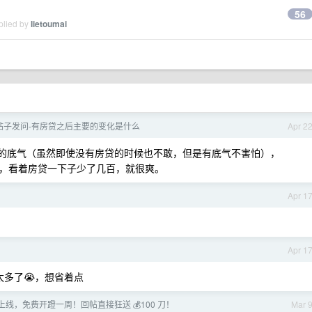
56
plied by
lietoumai
帖子发问-有房贷之后主要的变化是什么
Apr 2
职的底气（虽然即使没有房贷的时候也不敢，但是有底气不害怕），
，看着房贷一下子少了几百，就很爽。
Apr 1
Apr 1
多了😭，想省着点
4-6 上线，免费开蹬一周！回帖直接狂送 💰100 刀！
Mar 