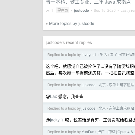
普一本科，软工专业，三年 Java 求指点
1
程序员
•
justcode
•
Sep 15, 2020
• Lastly re
More topics by justcode
»
justcode's recent replies
Replied to a topic by
loveyou1
生活
看了-房贷还完
›
›
这个吧，就感觉自己被拴住了...没有了随便辞
然后，每次攒一笔提前还房贷，一把把自己掏空
Replied to a topic by
justcode
北京
东单上班求租贴
›
›
@
Lax
感谢，我查查
Replied to a topic by
justcode
北京
东单上班求租贴
›
›
@
jackyli1
哎，说实话是真穷，工资贡献给铁路太
Replied to a topic by
YunFun
推广
[中转] Opus-
›
›