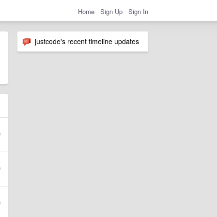
Home
Sign Up
Sign In
justcode's recent timeline updates