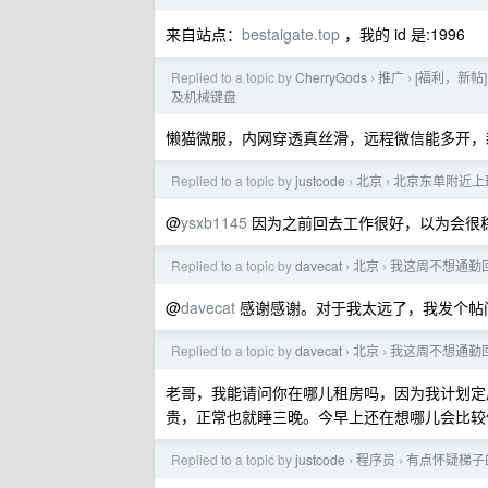
来自站点：
bestaigate.top
，我的 id 是:1996
Replied to a topic by
CherryGods
推广
[福利，新帖]
›
›
及机械键盘
懒猫微服，内网穿透真丝滑，远程微信能多开，
Replied to a topic by
justcode
北京
北京东单附近上
›
›
@
ysxb1145
因为之前回去工作很好，以为会很
Replied to a topic by
davecat
北京
我这周不想通勤
›
›
@
davecat
感谢感谢。对于我太远了，我发个帖
Replied to a topic by
davecat
北京
我这周不想通勤
›
›
老哥，我能请问你在哪儿租房吗，因为我计划定
贵，正常也就睡三晚。今早上还在想哪儿会比较
Replied to a topic by
justcode
程序员
有点怀疑梯子的
›
›