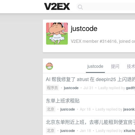
justcode
V2EX member #314616, joined on
justcode
提问
技
AI 帮我修复了 atrust 在 deepin25 上闪
程序员
•
justcode
•
Jul 31
• Lastly replied by
gadf
东单上班求租贴
北京
•
justcode
•
Apr 18
• Lastly replied by
jasonk
北京东单附近上班，去哪儿能租到便宜房子呢
北京
•
justcode
•
Jan 18
• Lastly replied by
xituch