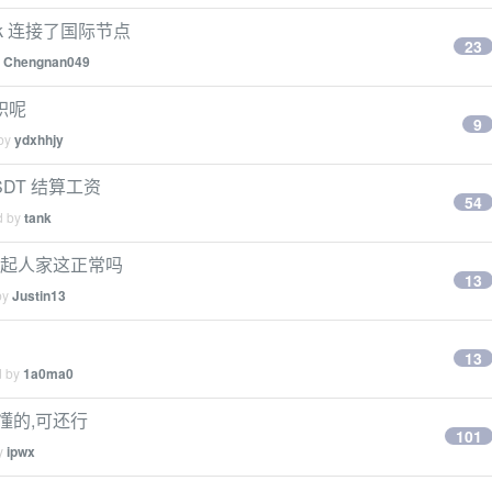
k 连接了国际节点
23
y
Chengnan049
职呢
9
 by
ydxhhjy
DT 结算工资
54
d by
tank
对不起人家这正常吗
13
by
Justin13
13
d by
1a0ma0
有懂的,可还行
101
by
ipwx