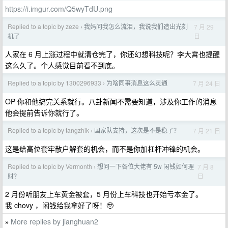
https://i.imgur.com/Q5wyTdU.png
Replied to a topic by zeze
我妈问我怎么流泪，我说我们造出光刻
7 月 29
›
日
机了
人家在 6 月上涨过程中就清仓完了，你还幻想科技呢？李大霄也提醒
这么久了。个人感觉目前看不到底。
Replied to a topic by 1300296933
为啥同事消息这么灵通
7 月 24 日
›
OP 你和他搞完关系就行。八卦新闻不需要知道，涉及你工作的消息
他会提前告诉你就行了。
Replied to a topic by tangzhik
国家队支持，这次是不是稳了？
7 月 21 日
›
这是给高位套牢散户解套的机会，而不是你加杠杆冲锋的机会。
Replied to a topic by Vermonth
想问一下各位大佬有 5w 闲钱如何理
7 月 8
›
日
财？
2 月份听朋友上车黄金被套，5 月份上车科技也开始亏本金了。
我 chovy ，闲钱给我拿好了呀！🥹
More replies by jianghuan2
»