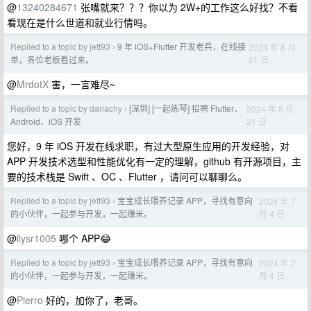
@
13240284671
张嘴就来？？？你以为 2W+的工作这么好找？不看
看现在是什么世道和就业行情吗。
Replied to a topic by jett93
9 年 iOS+Flutter 开发老兵，在线接
2024 年 8 月
›
21 日
单，各位老板看过来。
@
MrdotX
害，一言难尽~
Replied to a topic by danachy
[深圳] [一起练琴] 招聘 Flutter、
2024 年 8 月
›
21 日
Android、iOS 开发
您好，9 年 iOS 开发在线求职，有过大型原生应用的开发经验，对
APP 开发技术选型和性能优化有一定的理解，github 有开源项目，主
要的技术栈是 Swift 、OC 、Flutter ，请问可以聊聊么。
Replied to a topic by jett93
宝宝成长喂养记录 APP，寻找有意向
2024 年 7
›
月 4 日
的小伙伴，一起参与开发，一起赚米。
@
llysr1005
哪个 APP😂
Replied to a topic by jett93
宝宝成长喂养记录 APP，寻找有意向
2024 年 7
›
月 4 日
的小伙伴，一起参与开发，一起赚米。
@
Pierro
好的，加你了，老哥。