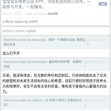
宝宝成长喂养记录 APP，寻找有意向的小伙伴，一
33
起参与开发，一起赚米。
Nov 27, 2023 • Lastly replied by
Jack66
More topics by jett93
»
jett93's recent replies
Replied to a topic by wweerrgtc
发现一个摸鱼好去处, 情感话
2025 年 3 月 5
›
日
题比较多
怎么打不开
Replied to a topic by zhefanpao
最后悔的两件事，结婚和
2025 年 1 月 20
›
日
生娃
兄弟，我深有体会，在无数的争吵和忍耐后，已经快彻底失去了交流
的欲望和对未来生活目标的信心和希望，目前只想好好把孩子抚养长
大和培育好，余生不会有太多的欢喜，唯有孩子是我内心最强大的动
力。
Replied to a topic by oldbuck
29 岁接下来的人生路该怎么
2024 年 8 月 22
›
日
走？