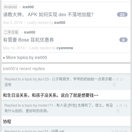
Android
•
ice000
请教大神， APK 如何实现 dex 不落地加载？
22
Sep 5, 2019 • Lastly replied by
ice000
二手交易
•
ice000
有需要 Bose 耳机优惠券
8
May 16, 2019 • Lastly replied by
cyannnna
More topics by ice000
»
ice000's recent replies
Replied to a topic by jko123
儿子两周岁，爷爷奶奶姑姑一点表示都
4 月 21
›
日
没有
和生日没关系，和孩子没关系。说白了就是想要钱~~
Replied to a topic by mode171
有人说 [外包] 太难听了，很土，有没
4 月 16
›
日
有什么别的、更好听的名称。
协程
Replied to a topic by he123
问界 m6
3 月 24 日
›