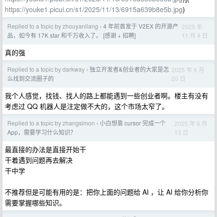
https://youke1.picui.cn/s1/2025/11/13/6915a639b8e5b.jpg
)
Replied to a topic by zhouyanliang
4 年前首发于 V2EX 的开源产
2025 年
›
11 月 4 日
品，如今有 17K star 和千万收入了。 [感谢 + 招聘]
真的强
Replied to a topic by darkway
独立开发者&创业者的大家是怎
2025 年 6 月
›
20 日
么找到交流圈子的
我个人感觉，找钱、找人的路上都能遇到一些创业者啊。楼主有没有
考虑过 QQ 机器人是注定做不大的，这个市场太窄了。
Replied to a topic by zhangsimon
小白想靠 cursor 完成一个
2025 年 6 月
›
13 日
App，需要学习什么知识？
最直接的办法是直接开始干
干着遇到问题再去解决
干中学
不推荐但是可能有用的是：把你上面的问题给 AI ，让 AI 给你分析你
需要掌握哪些知识。