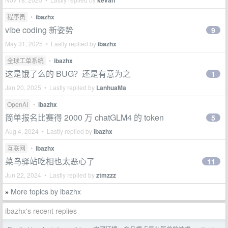
kevan
程序员
•
ibazhx
vibe coding 新姿势
9
May 31, 2025 • Lastly replied by
ibazhx
全球工单系统
•
ibazhx
这是饿了么的 BUG？还是有意为之
1
Jan 20, 2025 • Lastly replied by
LanhuaMa
OpenAI
•
ibazhx
简单报名比赛得 2000 万 chatGLM4 的 token
5
Aug 4, 2024 • Lastly replied by
ibazhx
互联网
•
ibazhx
菜鸟驿站吃相也太恶心了
11
Jun 22, 2024 • Lastly replied by
ztmzzz
More topics by ibazhx
»
ibazhx's recent replies