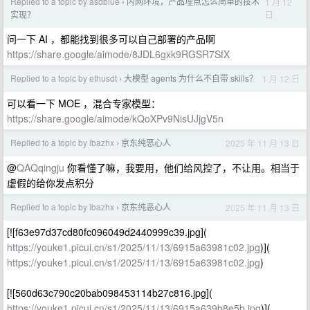
Replied to a topic by asdblue
内网环境，产品埋点怎么简单的技术
1 月 12
›
日
实现？
问一下 AI ，都能找到很多可以自己部署的产品啊
https://share.google/aimode/8JDL6gxk9RGSR7SfX
Replied to a topic by ethusdt
大模型 agents 为什么不自带 skills？
1 月 12 日
›
可以看一下 MOE ，混合专家模型：
https://share.google/aimode/kQoXPv9NisUJjgV5n
Replied to a topic by ibazhx
京东纯恶心人
2025 年 11 月 13 日
›
@
QAQqingju
你看懂了嘛，我要用，他们给风控了，不让用。相当于
虚假的给你发点积分
Replied to a topic by ibazhx
京东纯恶心人
2025 年 11 月 13 日
›
[![f63e97d37cd80fc096049d2440999c39.jpg](
https://youke1.picui.cn/s1/2025/11/13/6915a63981c02.jpg
)](
https://youke1.picui.cn/s1/2025/11/13/6915a63981c02.jpg
)
[![560d63c790c20bab098453114b27c816.jpg](
https://youke1.picui.cn/s1/2025/11/13/6915a639b8e5b.jpg
)](