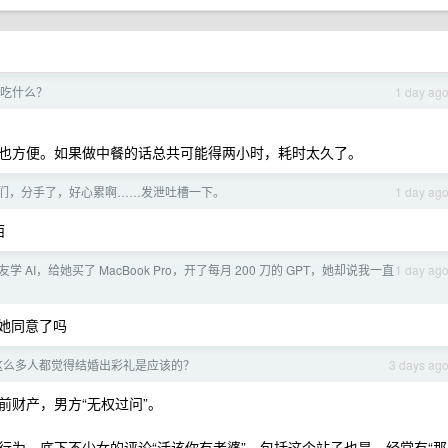
吃什么？
1 day ag
也方便。如果做中餐的话总共可能得两小时，耗时太久了。
们，分手了，好心累啊……发泄吐槽一下。
1 day ag
西
学 AI，给她买了 MacBook Pro，开了每月 200 刀的 GPT，她却说我一直
1 day ag
，她同意了吗
有这么多人都觉得结婚出彩礼是应该的？
3 days ag
前财产，男方“无权过问”。
行为，底下不少女的评论“活该你有老婆”。包括这个站子也是，经常有“那