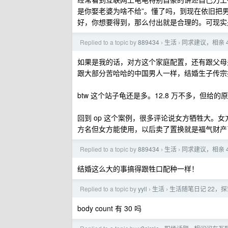
是你娶老婆为啥不给”。懂了吗，到现在依旧把
好，你想要得到，那么付出就是合理的。可现实
Replied to a topic by
889434
生活
同求建议，相亲 
›
›
如果是我的话，对方这个家庭配置，还有跟父母
跟大部分苦哈哈的中国男人一样，结婚生子传宗
btw 这个站子龟还是多。12.8 万不多，但给的
回到 op 这个案例，很多评论说女方牺牲大。女
方名但女方能使用，以后卖了置换就是福气财产
Replied to a topic by
889434
生活
同求建议，相亲 
›
›
结婚这么大的事搞得跟牲口配种一样！
Replied to a topic by
yyll
生活
生活随笔日记 22，
›
›
body count 有 30 吗