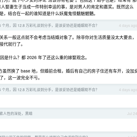
男人娶妻生子当成一件特别幸运的事，是对男人的肯定和嘉奖。既然这么
是，结合在一起的谁知道是什么妖魔鬼怪魑魅魍魉。
4 个月，因 12.8 万彩礼谈到分手，是该妥协还是婚姻观不合？
4 days ag
关系一般这点就不会考虑当结婚对象了。除非你对生活质量没太大要去，
接代就行了。
原因是什么？都 2026 年了还这么重的嫁娶观念。
方虽然换了 base 地，但婚前合租，婚后有自己的房子住还有车开，没加
了，这一波完全不亏。
4 个月，因 12.8 万彩礼谈到分手，是该妥协还是婚姻观不合？
4 days ag
探索人性的深处，黑暗
Jul 2