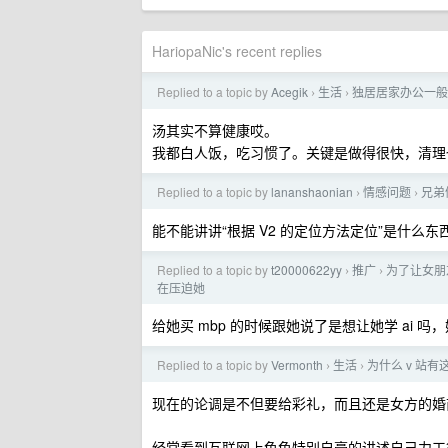
HariopaNic's recent replies
Replied to a topic by
Acegik
生活
独居居家办公一般
›
›
汤其实不算健康哎。
我都白人饭，吃习惯了。关键是做得很快，清理
Replied to a topic by
lananshaonian
情感问题
兄弟
›
›
能不能讲讲“根据 V2 的定位方法定位”是什么东
Replied to a topic by
t20000622yy
推广
为了让女朋友
›
›
在压迫她
给她买 mbp 的时候跟她说了是想让她学 ai 吗
Replied to a topic by
Vermonth
生活
为什么 v 站
›
›
现在的论调是不但要给彩礼，而且还是女方的婚
经常看到互联网上龟龟特别自豪的讲述自己力工