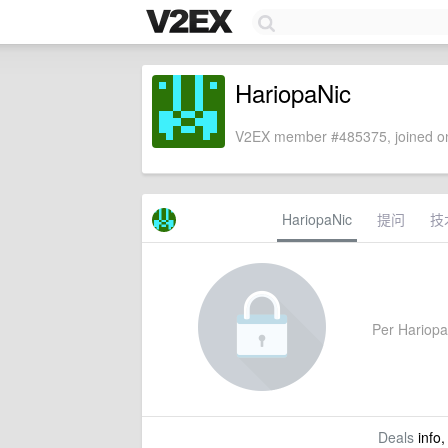
HariopaNic
V2EX member #485375, joined on
HariopaNic
提问
技
Per HariopaN
Deals
info,