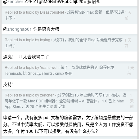
@
zencher
Z2FiZTg5M0BnbWFpbC5jb20= 多谢🙏
Replied to a topic by DisastrousNet
想买智谱的 max 套餐，但是不知道
1 天
›
前
卡不卡
@
zhonghao01
你是语言大师
Replied to a topic by tcping
大家好，我们的全球 Ping 站最近终于完成
1 天
›
前
上线了
漂亮！ UI 太合我胃口了
Replied to a topic by YuanJiwei
做了一款终端优先的 AI 编程环境
1 天
›
前
Termio.sh, 比 Ghostty/ iTem2 / cmux 好用
支持！
Replied to a topic by zencher
[分享创造] 16 年业余时间写 PDF 核心，近
1
›
天
两年做了一款 Mac PDF 编辑器：全功能编辑 + AI 智能体， 1.0 已上 Mac
前
App Store，送 20 个终生会员求反馈
申请一个。我有很多 pdf 文档的编辑需求，文字编辑是最重要的一部
分。不过中奖率太低，可以接受付费使用，只是个人为工作投资不想
太多，年付 100 以下可以接受。有没有什么办法？