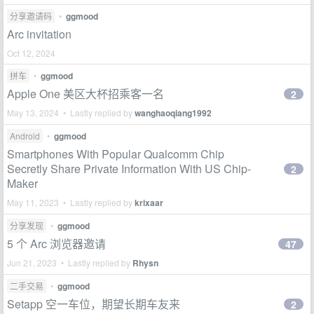
分享邀请码
•
ggmood
Arc invitation
Oct 12, 2024
拼车
•
ggmood
Apple One 美区大杯招乘客一名
2
May 13, 2024 • Lastly replied by
wanghaoqiang1992
Android
•
ggmood
Smartphones With Popular Qualcomm Chip
Secretly Share Private Information With US Chip-
2
Maker
May 11, 2023 • Lastly replied by
krixaar
分享发现
•
ggmood
5 个 Arc 浏览器邀请
47
Jun 21, 2023 • Lastly replied by
Rhysn
二手交易
•
ggmood
Setapp 空一车位，期望长期车友来
2