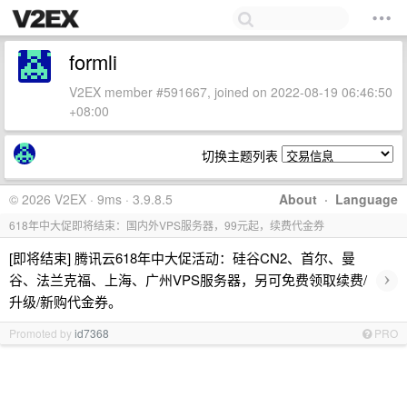
formli
V2EX member #591667, joined on 2022-08-19 06:46:50
+08:00
切换主题列表
© 2026 V2EX · 9ms · 3.9.8.5
About
·
Language
618年中大促即将结束：国内外VPS服务器，99元起，续费代金券
[即将结束] 腾讯云618年中大促活动：硅谷CN2、首尔、曼
›
谷、法兰克福、上海、广州VPS服务器，另可免费领取续费/
升级/新购代金券。
Promoted by
id7368
PRO