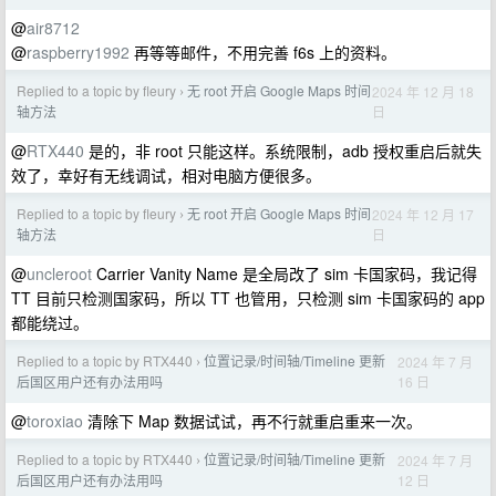
@
air8712
@
raspberry1992
再等等邮件，不用完善 f6s 上的资料。
Replied to a topic by fleury
无 root 开启 Google Maps 时间
2024 年 12 月 18
›
日
轴方法
@
RTX440
是的，非 root 只能这样。系统限制，adb 授权重启后就失
效了，幸好有无线调试，相对电脑方便很多。
Replied to a topic by fleury
无 root 开启 Google Maps 时间
2024 年 12 月 17
›
日
轴方法
@
uncleroot
Carrier Vanity Name 是全局改了 sim 卡国家码，我记得
TT 目前只检测国家码，所以 TT 也管用，只检测 sim 卡国家码的 app
都能绕过。
Replied to a topic by RTX440
位置记录/时间轴/Timeline 更新
2024 年 7 月
›
16 日
后国区用户还有办法用吗
@
toroxiao
清除下 Map 数据试试，再不行就重启重来一次。
Replied to a topic by RTX440
位置记录/时间轴/Timeline 更新
2024 年 7 月
›
12 日
后国区用户还有办法用吗