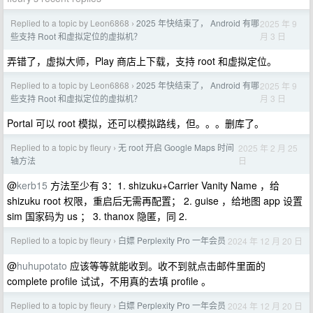
Replied to a topic by Leon6868
2025 年快结束了， Android 有哪
2025 年 9
›
月 3 日
些支持 Root 和虚拟定位的虚拟机？
弄错了，虚拟大师，Play 商店上下载，支持 root 和虚拟定位。
Replied to a topic by Leon6868
2025 年快结束了， Android 有哪
2025 年 9
›
月 3 日
些支持 Root 和虚拟定位的虚拟机？
Portal 可以 root 模拟，还可以模拟路线，但。。。删库了。
Replied to a topic by fleury
无 root 开启 Google Maps 时间
2025 年 2 月 25
›
日
轴方法
@
kerb15
方法至少有 3：1. shizuku+Carrier Vanity Name ，给
shizuku root 权限，重启后无需再配置； 2. guise ，给地图 app 设置
sim 国家码为 us ； 3. thanox 隐匿，同 2.
Replied to a topic by fleury
白嫖 Perplexity Pro 一年会员
2024 年 12 月 20 日
›
@
huhupotato
应该等等就能收到。收不到就点击邮件里面的
complete profile 试试，不用真的去填 profile 。
Replied to a topic by fleury
白嫖 Perplexity Pro 一年会员
2024 年 12 月 20 日
›