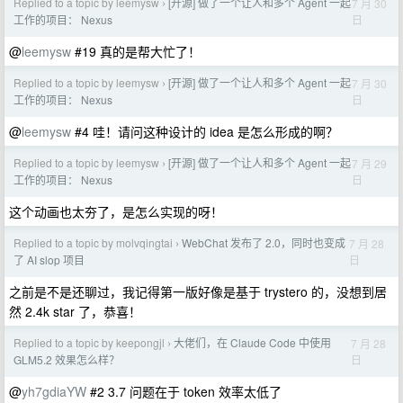
Replied to a topic by leemysw
[开源] 做了一个让人和多个 Agent 一起
7 月 30
›
日
工作的项目： Nexus
@
leemysw
#19 真的是帮大忙了！
Replied to a topic by leemysw
[开源] 做了一个让人和多个 Agent 一起
7 月 30
›
日
工作的项目： Nexus
@
leemysw
#4 哇！请问这种设计的 idea 是怎么形成的啊？
Replied to a topic by leemysw
[开源] 做了一个让人和多个 Agent 一起
7 月 29
›
日
工作的项目： Nexus
这个动画也太夯了，是怎么实现的呀！
Replied to a topic by molvqingtai
WebChat 发布了 2.0，同时也变成
7 月 28
›
日
了 AI slop 项目
之前是不是还聊过，我记得第一版好像是基于 trystero 的，没想到居
然 2.4k star 了，恭喜！
Replied to a topic by keepongjl
大佬们，在 Claude Code 中使用
7 月 28
›
日
GLM5.2 效果怎么样？
@
yh7gdiaYW
#2 3.7 问题在于 token 效率太低了