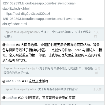
1251082393.tcloudbaseapp.com/tests/emotional-
stability/index.html
-
https://test-d6g2pv3sse820ac61-
1251082393.tcloudbaseapp.com/tests/self-awareness-
ability/index.html
Replied to a topic by bbroot
手搓了一个心理测试网页，探讨下后续如
1 天
›
前
何进行
@
bbroot
#4 大圆角边框、全是阴影毫无层级可言的页面结构、背景
色与页面背景过于相似的标签、一点就炸的性格、hero 与测试入口相
似、毫无视觉重点的第一印象，让我想起医院里甜丝丝的人造药物味
道与压抑的气氛。
Replied to a topic by sjjgpt
对于白月光你最不能忘记的是什么，或者最
2 天
›
前
吸引你的地方是什么
@
wa143825
#39 这就是遗憾啊
Replied to a topic by wtcs
关于妹妹要不要继续读书的咨询
2 天前
›
@
badSon
#32 “对我而言，哥哥是我最亲爱的哥哥”