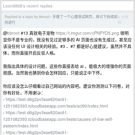
Leon6868's recent replies
Replied to a topic by bbroot
手搓了一个心理测试网页，探讨下后续如
9 分钟
›
前
何进行
@
bbroot
#13 真就电子宠物
https://i.imgur.com/cPNPYD5.png
很明
显你不是专业的，既没有见过足够多的 AI 页面也没有生成过，甚至应
该没任何 UI 设计相关的经验。#3 、#7 都是好心提建议，虽然并不具
体，而你直接开启反驳人格。
我指出具体的设计问题，这些你直接丢给 ai ，能极大的增强你的页面
观感。当然我也猜到你会怎样回应，只能说正中下怀。
你应该没怎么仔细看过自己网站的内容吧。建议你测测以下问卷，对
你有好处，不用谢🤝：
-
https://test-d6g2pv3sse820ac61-
1251082393.tcloudbaseapp.com/tests/scl90/index.html
-
https://test-d6g2pv3sse820ac61-
1251082393.tcloudbaseapp.com/tests/causes-of-low-self-
esteem/index.html
-
https://test-d6g2pv3sse820ac61-