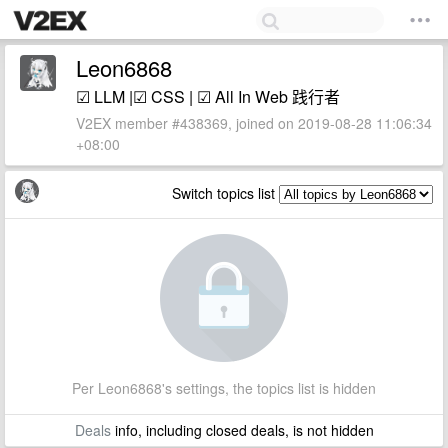
Leon6868
☑ LLM |☑ CSS | ☑ All In Web 践行者
V2EX member #438369, joined on 2019-08-28 11:06:34
+08:00
Switch topics list
Per Leon6868's settings, the topics list is hidden
Deals
info, including closed deals, is not hidden