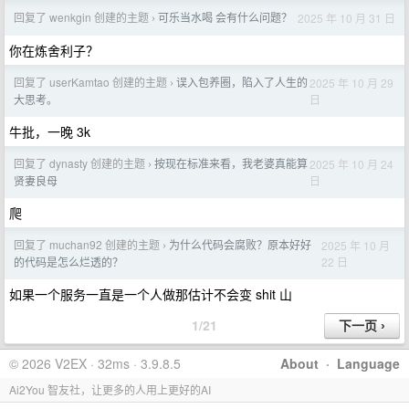
回复了 wenkgin 创建的主题
可乐当水喝 会有什么问题？
2025 年 10 月 31 日
›
你在炼舍利子？
回复了 userKamtao 创建的主题
误入包养圈，陷入了人生的
2025 年 10 月 29
›
日
大思考。
牛批，一晚 3k
回复了 dynasty 创建的主题
按现在标准来看，我老婆真能算
2025 年 10 月 24
›
日
贤妻良母
爬
回复了 muchan92 创建的主题
为什么代码会腐败？原本好好
2025 年 10 月
›
22 日
的代码是怎么烂透的？
如果一个服务一直是一个人做那估计不会变 shit 山
1/21
© 2026 V2EX · 32ms · 3.9.8.5
About
·
Language
Ai2You 智友社，让更多的人用上更好的AI