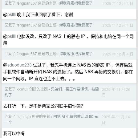
回复了 fengpan567 创建的主题
绿联客服把我搞蒙了
2025 年 12 月 4 日
›
@
psllll
晚上我下班回家了看下，谢谢
回复了 fengpan567 创建的主题
绿联客服把我搞蒙了
2025 年 12 月 4 日
›
@
psllll
电脑没改，只改了 NAS 上的静态 IP ，保持和电脑在同一个网
段
回复了 fengpan567 创建的主题
绿联客服把我搞蒙了
2025 年 12 月 4 日
›
@
sduoduo233
试过了，我先手机连上 NAS 改的静态 IP ，保存后就
手机软件自动断开和 NAS 的连接了。然后 NAS 再接的交换机，都在
同一个网段，IP 直连也连不上去。。。
回复了 xxxnull 创建的主题
兄弟们，换工作要谨慎，被毁
2025 年 11 月 26
›
日
约了
去打听一下，是不是两家公司联手搞你额？
回复了 liqinliqin 创建的主题
四博 AI 小黄鸭做活动 50 元
2025 年 11 月 14
›
日
一个
我可以中吗