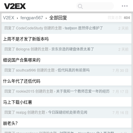
V2EX
fengpan567
全部回复
回复总数
404
›
›
回复了 CodeCodeStudy 创建的主题
fastjson 居然停止维护了
2 天前
›
上周不是才发了新版本吗
回复了 Bologna 创建的主题
京东京造的硬盘体质太差了
2 天前
›
细说国产合集哪来的
回复了 southcat996 创建的主题
低代码真的有前景吗
7 月 30 日
›
什么年代了还低代码
回复了 rookie2015 创建的主题
关于我和一个教师恋爱一年的经历
7 月 17 日
›
马上下载小红薯
回复了 realpg 创建的主题
今日踩缝纫机处新奇见闻
7 月 16 日
›
崩老头？