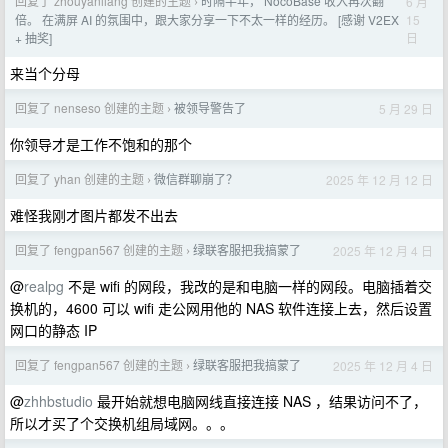
回复了 zhouyanliang 创建的主题
时隔半年， NocoBase 收入再次翻
6 月
›
15
倍。 在满屏 AI 的氛围中，跟大家分享一下不太一样的经历。 [感谢 V2EX
日
+ 抽奖]
来当个分母
回复了 nenseso 创建的主题
被领导警告了
5 月 29 日
›
你领导才是工作不饱和的那个
回复了 yhan 创建的主题
微信群聊崩了？
2025 年 12 月 12 日
›
难怪我刚才图片都发不出去
回复了 fengpan567 创建的主题
绿联客服把我搞蒙了
2025 年 12 月 4 日
›
@
realpg
不是 wifi 的网段，我改的是和电脑一样的网段。电脑插着交
换机的，4600 可以 wifi 走公网用他的 NAS 软件连接上去，然后设置
网口的静态 IP
回复了 fengpan567 创建的主题
绿联客服把我搞蒙了
2025 年 12 月 4 日
›
@
zhhbstudio
最开始就想电脑网线直接连接 NAS ，结果访问不了，
所以才买了个交换机组局域网。。。