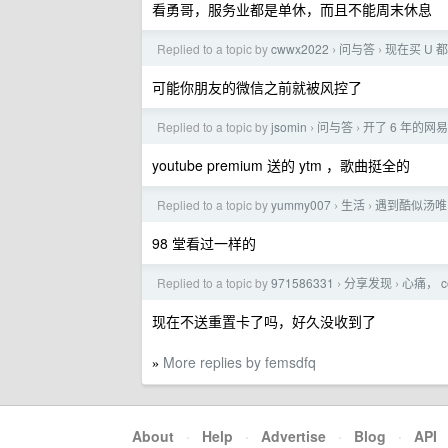
看勇哥，服务业都是单休，而且不能周末休息
Replied to a topic by
cwwx2022
问与答
现在买 U
›
›
可能你朋友的微信之前就被风控了
Replied to a topic by
jsomin
问与答
开了 6 年的网
›
›
youtube premium 送的 ytm ，歌曲挺全的
Replied to a topic by
yummy007
生活
遇到酷似汤唯
›
›
98 堂看过一样的
Replied to a topic by
971586331
分享发现
心痛， 
›
›
现在不送重置卡了吗，好久没收到了
More replies by femsdfq
»
About
·
Help
·
Advertise
·
Blog
·
API