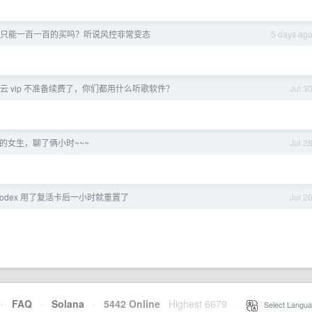
 都只能一百一百的买吗？听说风控非常变态
5 days ag
易云 vip 不准备续费了，你们都用什么听歌软件？
Jul 3
的女生，聊了俩小时~~~
Jul 2
codex 用了复活卡后一小时就重置了
Jul 2
·
FAQ
·
Solana
·
5442 Online
Highest 6679
·
Select Langua