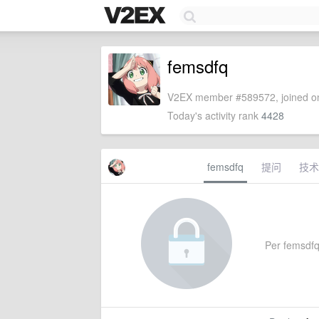
femsdfq
V2EX member #589572, joined on
Today's activity rank
4428
femsdfq
提问
技术
Per femsdfq'