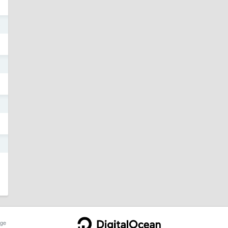
o
0
8
6
ge