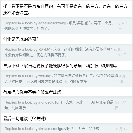
楼主看下是不是京东自营的，有可能是京东上的三方，京东上的三方
还不如去淘宝。
Replied to a topic by aosailuolierwang
收到辞退通知，再干一个月，
6 月 1
›
日
也能领到 6 位数的大礼包了。
创业是兜底的选项？
Replied to a topic by RAHJK
求救，这样的婚姻，还有必要坚持吗？从
5 月
›
31 日
来没有对谁倾诉过，实在内耗得不行了。
早点下班回家陪老婆孩子能缓解很多的矛盾，增加彼此的理解。
Replied to a topic by wenJoy
我感觉自己好像被困住了。似乎我经常陷
4 月
›
19 日
入这种困境， 而这种困境更像是我给自己的限制太多
有点担心你会不会抑郁或者焦虑
Replied to a topic by monosolo1on1
大家一人来一句 AI 味很浓的语
3 月 29
›
日
句，纯属娱乐
最后一句建议（很关键）
Replied to a topic by okrfuse
antigravity 等了 5 天，又变成
3 月 17
›