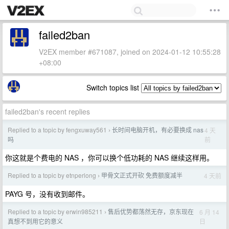
failed2ban
V2EX member #671087, joined on 2024-01-12 10:55:28
+08:00
Switch topics list
failed2ban's recent replies
Replied to a topic by fengxuway561
长时间电脑开机，有必要换成 nas
4 天
›
前
吗
你这就是个费电的 NAS ，你可以换个低功耗的 NAS 继续这样用。
Replied to a topic by etnperlong
甲骨文正式开砍 免费额度减半
4 天前
›
PAYG 号，没有收到邮件。
Replied to a topic by erwin985211
售后优势都荡然无存，京东现在
6 月 14
›
日
真想不到用它的意义