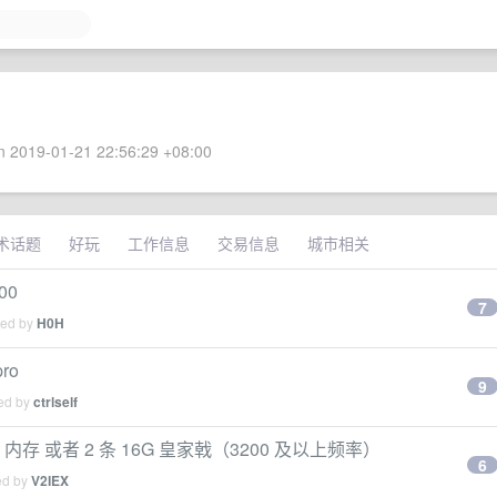
 2019-01-21 22:56:29 +08:00
术话题
好玩
工作信息
交易信息
城市相关
00
7
ied by
H0H
ro
9
ied by
ctrlself
内存 或者 2 条 16G 皇家戟（3200 及以上频率）
6
ed by
V2IEX