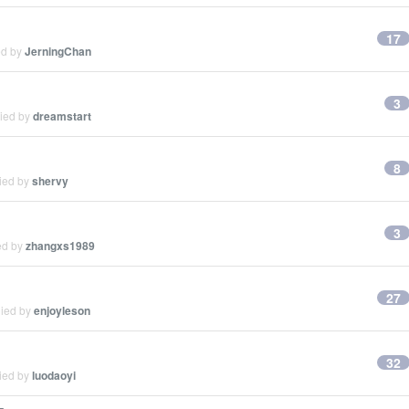
17
ed by
JerningChan
3
lied by
dreamstart
8
lied by
shervy
3
ed by
zhangxs1989
27
lied by
enjoyleson
32
lied by
luodaoyi