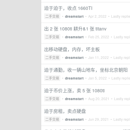
迫于迫于，收点 1660TI
二手交易
•
dreamstart
•
Apr 2, 2022
• Lastly repli
出 2 张 1080ti 耕升&1 张 titanv
二手交易
•
dreamstart
•
Feb 25, 2022
• Lastly rep
出移动硬盘，内存，坏主板
二手交易
•
dreamstart
•
Jan 11, 2022
• Lastly rep
迫于通勤，收一辆山地车，坐标北京朝阳
二手交易
•
dreamstart
•
Jan 5, 2022
• Lastly repli
迫于币价上涨，卖 5 张 1080ti
二手交易
•
dreamstart
•
Aug 20, 2021
• Lastly rep
迫于房租，卖点硬盘
二手交易
•
dreamstart
•
Jun 29, 2021
• Lastly rep