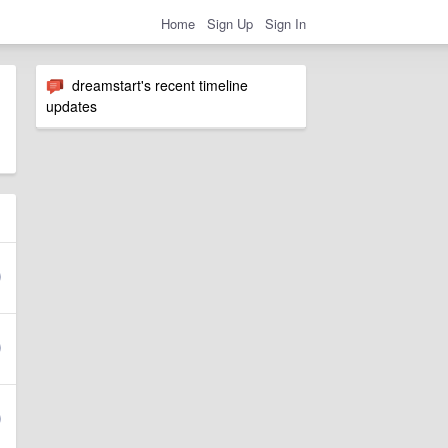
Home
Sign Up
Sign In
dreamstart's recent timeline
updates