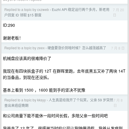
Replied to a topic by cxzweb
Euzhi API 稳定运行两个多月，新老用
7 月 20
›
日
户回复 ID 领取 $15 额度
ID:290
谢谢老板！
Replied to a topic by zeex
硬盘要涨价到啥时候？怎么越涨越高了
7 月 8 日
›
机械盘应该真的很难降价了
我现在有四块拆盒子的 12T 在群晖里跑，去年底黑五又补了两块 14T
的当备品，到现在还没拆。
基本上看到 1500 ，1600 能到手的坚决不犹豫
Replied to a topic by kksyy
人生真是给我开了个玩笑，父亲 59 岁突然
7 月 8
›
日
查出来癌症晚期
和公司商量下能不能休一段时间长假，多陪父亲一些时间吧
我爸走了 12 年了，很感谢当时的公司让我随便请假，我爸从发病到