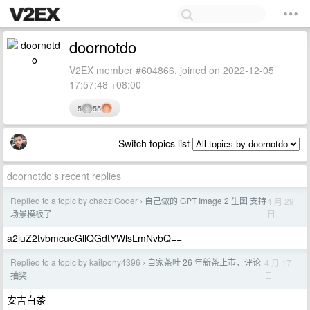
doornotdo
V2EX member #604866, joined on 2022-12-05
17:57:48 +08:00
5
55
Switch topics list
doornotdo's recent replies
Replied to a topic by chaoziCoder
自己做的 GPT Image 2 生图 支持
4 月 29
›
日
场景模板了
a2luZ2tvbmcueGllQGdtYWlsLmNvbQ==
Replied to a topic by kailpony4396
自家茶叶 26 年新茶上市，评论
4 月 17
›
日
抽奖
安吉白茶