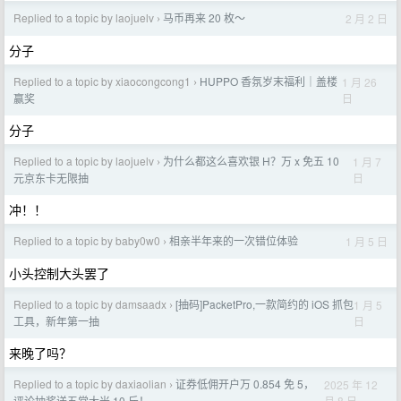
Replied to a topic by laojuelv
马币再来 20 枚～
2 月 2 日
›
分子
Replied to a topic by xiaocongcong1
HUPPO 香氛岁末福利｜盖楼
1 月 26
›
日
赢奖
分子
Replied to a topic by laojuelv
为什么都这么喜欢银 H？万 x 免五 10
1 月 7
›
日
元京东卡无限抽
冲！！
Replied to a topic by baby0w0
相亲半年来的一次错位体验
1 月 5 日
›
小头控制大头罢了
Replied to a topic by damsaadx
[抽码]PacketPro,一款简约的 iOS 抓包
1 月 5
›
日
工具，新年第一抽
来晚了吗？
Replied to a topic by daxiaolian
证券低佣开户万 0.854 免 5，
2025 年 12
›
月 8 日
评论抽奖送五常大米 10 斤！