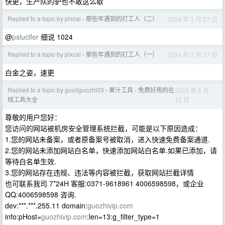
快更，生产队的驴也不敢这么歇
Replied to a topic by pixcai
那些年遇到的打工人（二）
2024 年 3 月 27 日
›
@
pslucifer
细说 1024
Replied to a topic by pixcai
那些年遇到的打工人（一）
2024 年 3 月 27 日
›
白金之姿，速更
Replied to a topic by guoliguozhi03
果汁工具 - 免费好用的在
2020 年 8 月
›
12 日
线工具大全
尊敬的用户您好：
您访问的网站被机房安全管理系统拦截，可能是以下原因造成：
1.您的网站未备案，或者原备案号被取消，进入快速免费备案通道.
2.您的网站未添加网站白名单，快速添加网站白名单.如果已添加，请
等待白名单生效.
3.您的网站存在违规、违法等内容被拦截，获取网站拦截详情
也可联系我司 7*24H 客服:0371-9618961 4006598598，或企业
QQ:4006598598 咨询.
dev:***.***.255.11 domain:
guozhivip.com
info:pHost=
guozhivip.com
:len=13:g_filter_type=1