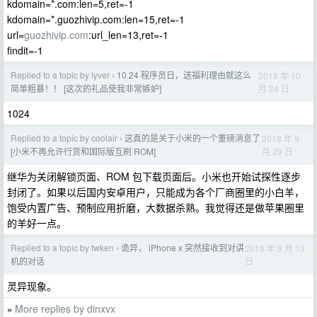
kdomain=*.com:len=5,ret=-1
kdomain=*.guozhivip.com:len=15,ret=-1
url=
guozhivip.com
:url_len=13,ret=-1
findit=-1
Replied to a topic by lyver
10.24 程序员日，送福利理由就这么
2018 年 10
›
月 24 日
简单粗暴！！ [这次的礼品使我非常嫉妒]
1024
Replied to a topic by coolair
这真的是关于小米的一个重磅消息了
2018 年 9
›
月 29 日
[小米不再允许行货和国际版互刷 ROM]
继华为关闭解锁页面、ROM 包下载页面后。小米也开始试探性逐步
封闭了。如果以后国内安卓用户，只能成为各个厂商圈里的小白羊，
饱受内置广告、预制应用折磨，大数据杀熟。我觉得还是做苹果圈里
的羊好一点。
Replied to a topic by twken
诡异， iPhone x 突然接收到对讲
2018 年 9 月 13
›
日
机的对话
灵异现象。
More replies by dinxvx
»