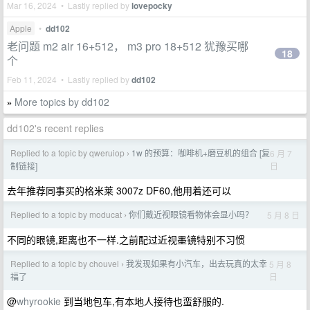
Mar 16, 2024 • Lastly replied by
lovepocky
Apple
•
dd102
老问题 m2 air 16+512， m3 pro 18+512 犹豫买哪
18
个
Feb 11, 2024 • Lastly replied by
dd102
More topics by dd102
»
dd102's recent replies
Replied to a topic by qweruiop
1w 的预算：咖啡机+磨豆机的组合 [复
6 月 7
›
日
制链接]
去年推荐同事买的格米莱 3007z DF60,他用着还可以
Replied to a topic by moducat
你们戴近视眼镜看物体会显小吗？
5 月 8 日
›
不同的眼镜,距离也不一样.之前配过近视墨镜特别不习惯
Replied to a topic by chouvel
我发现如果有小汽车，出去玩真的太幸
5 月 8
›
日
福了
@
whyrookie
到当地包车,有本地人接待也蛮舒服的.