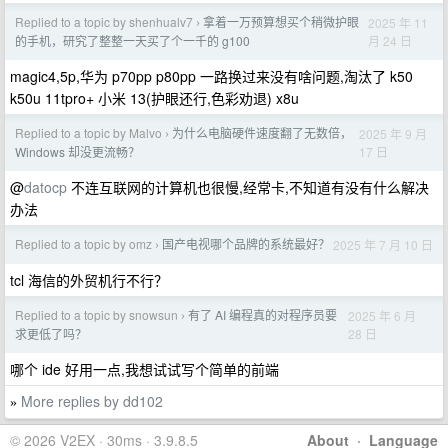
Replied to a topic by shenhualv7
拿着一万预算想买个稍微护眼
2025 年 11
›
月 24 日
的手机，研究了整整一天买了个一千的 g100
magic4,5p,华为 p70pp p80pp 一路换过来没有啥问题,淘汰了 k50
k50u 11tpro+ 小米 13(护眼还行,色彩劝退) x8u
Replied to a topic by Malvo
为什么电脑硬件速度翻了无数倍，
2025 年 9 月
›
17 日
Windows 却没更流畅？
@
datocp
不连互联网的计算机也很慢,经常卡,不知道有没有什么解决
办法
Replied to a topic by omz
国产电视哪个品牌的系统最好？
2025 年 7 月 10 日
›
tcl 海信的外贸机行不行？
Replied to a topic by snowsun
有了 AI 编程真的对程序员要
2025 年 6 月
›
28 日
求更低了吗？
哪个 ide 好用一点,我想试试写个简单的前端
More replies by dd102
»
© 2026 V2EX · 30ms · 3.9.8.5
About
·
Language