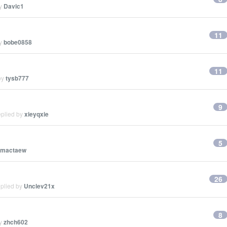
by
Davic1
11
by
bobe0858
11
by
tysb777
9
eplied by
xieyqxie
5
mactaew
26
eplied by
Unclev21x
8
by
zhch602