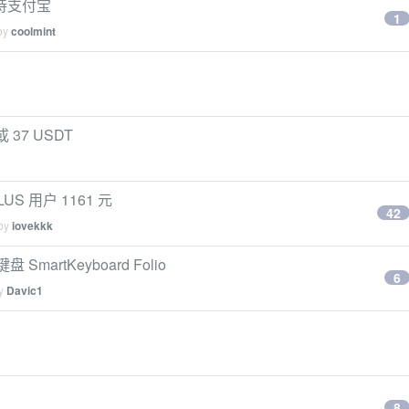
e 支持支付宝
1
 by
coolmint
 37 USDT
LUS 用户 1161 元
42
 by
iovekkk
方键盘 SmartKeyboard Folio
6
by
Davic1
8