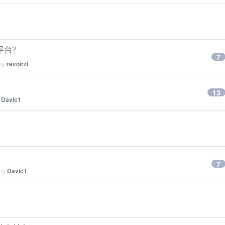
平台？
7
 by
revoirzl
13
y
Davic1
7
 by
Davic1