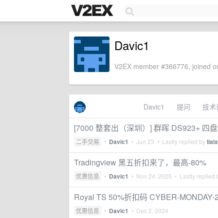
Davic1
V2EX member #366776, joined on
Davic1
提问
技术
[7000 整套出（深圳）] 群晖 DS923+ 四盘位 
二手交易
•
Davic1
•
Jun 23
• Lastly replied by
liai
Tradingview 黑五折扣来了，最高-80%
优惠信息
•
Davic1
•
Nov 24, 2025
• Lastly replied
Royal TS 50%折扣码 CYBER-MOND
优惠信息
•
Davic1
•
Dec 2, 2024