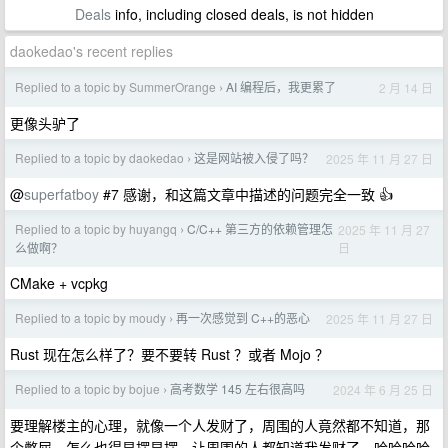
Deals
info, including closed deals, is not hidden
daokedao's recent replies
Replied to a topic by SummerOrange
AI 编程后，我更累了
2 月 14 日
›
更像头驴了
Replied to a topic by daokedao
这是网站被入侵了吗？
2025 年 11 月 27 日
›
@
superfatboy
#7 感谢，和这篇文章中描述的问题完全一致 👍
Replied to a topic by huyangq
C/C++ 第三方的依赖管理怎
2025 年 11 月 27
›
日
么做啊？
CMake + vcpkg
Replied to a topic by moudy
再一次感觉到 C++的恶心
2025 年 11 月 27 日
›
Rust 现在怎么样了？要不要转 Rust ？或者 Mojo ？
Replied to a topic by bojue
高考数学 145 左右很高吗
2024 年 6 月 25 日
›
要理解楼主的心理，就像一个人发财了，周围的人竟然都不知道，那
个憋屈，怎么也得显摆显摆，让周围的人都知道我发财了，哈哈哈哈