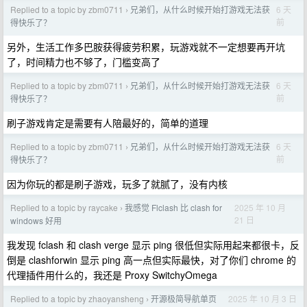
Replied to a topic by zbm0711
兄弟们，从什么时候开始打游戏无法获
6 天
›
前
得快乐了？
另外，生活工作多巴胺获得疲劳积累，玩游戏就不一定想要再开坑
了，时间精力也不够了，门槛变高了
Replied to a topic by zbm0711
兄弟们，从什么时候开始打游戏无法获
6 天
›
前
得快乐了？
刷子游戏肯定是需要有人陪最好的，简单的道理
Replied to a topic by zbm0711
兄弟们，从什么时候开始打游戏无法获
6 天
›
前
得快乐了？
因为你玩的都是刷子游戏，玩多了就腻了，没有内核
Replied to a topic by raycake
我感觉 Flclash 比 clash for
2025 年 10 月
›
21 日
windows 好用
我发现 fclash 和 clash verge 显示 ping 很低但实际用起来都很卡，反
倒是 clashforwin 显示 ping 高一点但实际最快，对了你们 chrome 的
代理插件用什么的，我还是 Proxy SwitchyOmega
Replied to a topic by zhaoyansheng
开源极简导航单页
2025 年 10 月 3 日
›