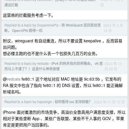
日
通话拦截
运营商的拦截服务考虑一下。
Replied to a topic by DopaminePlz
用 WireGuard 连回家经常
2024 年 3 月
›
10 日
断， OpenVPN 稳得一匹
附议，wireguard 有自动重连，所以不要设置 keepalive ，反而容易
出问题。
想必楼主跑的也不是什么丢一个包损失几百万的业务。
Replied to a topic by redcats
IPv4 的网关指向到旁路由， v6 居
2023 年 11
›
月 29 日
然马上不通了？！这是什么神奇原理
@
redcats
fe80::1 这个地址对应 MAC 地址是 9c:63:5b ，它发布的
RA 报文中包含了指向 fe80::1 的 DNS 设置，所以 fe80::1 能正确解
析域名吗。
Replied to a topic by hapsinge
如何看待 ios 支持侧载？
2023 年 11 月 15 日
›
iPhone 面对着激烈的市场竞争，高溢价全靠高用户满意度支撑，所以
相对于某些垄断 App 、某些广告联盟、某些不干人事的 GOV ，苹果
肯定是更把用户当回事的。