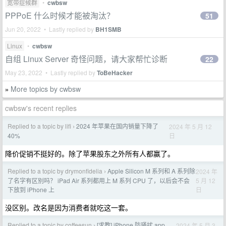
宽带症候群
•
cwbsw
PPPoE 什么时候才能被淘汰？
51
Jun 20, 2022 • Lastly replied by
BH1SMB
Linux
•
cwbsw
自组 Linux Server 奇怪问题，请大家帮忙诊断
22
May 23, 2022 • Lastly replied by
ToBeHacker
More topics by cwbsw
»
cwbsw's recent replies
Replied to a topic by lifi
2024 年苹果在国内销量下降了
2024 年 5 月 12
›
日
40%
降价促销不挺好的。除了苹果股东之外所有人都赢了。
Replied to a topic by drymonfidelia
Apple Silicon M 系列和 A 系列除
2024 年
›
5 月 12
了名字有区别吗？ iPad Air 系列都用上 M 系列 CPU 了，以后会不会
日
下放到 iPhone 上
没区别。改名是因为消费者就吃这一套。
Replied to a topic by coffeesun
[求教] iPhone 防骚扰 app，
2024 年 5 月 3
›