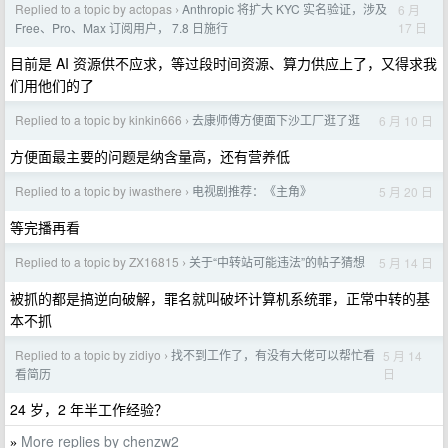
Replied to a topic by actopas
Anthropic 将扩大 KYC 实名验证，涉及
6 月
›
17 日
Free、Pro、Max 订阅用户， 7.8 日施行
目前是 AI 资源供不应求，等过段时间资源、算力供应上了，又得求我
们用他们的了
Replied to a topic by kinkin666
去康师傅方便面下沙工厂逛了逛
6 月 10 日
›
方便面最主要的问题是纳含量高，还有营养低
Replied to a topic by iwasthere
电视剧推荐：《主角》
5 月 20 日
›
等完播再看
Replied to a topic by ZX16815
关于“中转站可能违法”的帖子猜想
5 月 14 日
›
被抓的都是搞逆向破解，罪名就叫破坏计算机系统罪，正常中转的基
本不抓
Replied to a topic by zidiyo
找不到工作了，有没有大佬可以帮忙看
5 月 14
›
日
看简历
24 岁，2 年半工作经验？
More replies by chenzw2
»