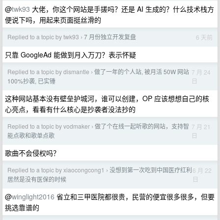
@
twk93
大佬，你这个网站是手搓吗？还是 AI 生成的？什么技术栈方
便说下吗，用起来页面挺丝滑的
Replied to a topic by twk93
7 月份独立开发复盘
6 天前
›
只靠 GoogleAd 能做到月入万刀？表示怀疑
Replied to a topic by dismantle
做了一年的个人站, 被月活 50W 网站
7 月 24
›
日
100%抄袭, 已实锤
这种网站基本没有壁垒护城河，谁可以创建，OP 应该想想自己的核
心亮点，看看有什么核心是抄袭者没法抄的
Replied to a topic by vodmaker
做了个在线一起听歌的网站，支持智
7 月 21
›
日
能点歌和歌单点歌
歌曲不会侵权吗？
Replied to a topic by xiaocongcong1
没想到第一次吃到中国医疗红利
6 月 22
›
日
居然是没有医保的时候
@
winglight2016
省立和三甲医院都很贵，民营的便宜很多很多，但要
挑选靠谱的