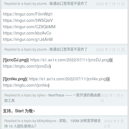
Replied to a topic by plumk
联通出口宽带是不是炸了
2022 年 7 月 11 日
›
https://imgur.com/F0mWqi1
https://imgur.com/5WSQsiV
https://imgur.com/CZ8QbMM
https://imgur.com/kbzAvCv
https://imgur.com/g1J4AnM
Replied to a topic by plumk
联通出口宽带是不是炸了
2022 年 7 月 11 日
›
[![jcncDJ.png](
https://s1.ax1x.com/2022/07/11/jcncDJ.png
)](
https://imgtu.com/i/jcncDJ
)
[![jcnf4x.png](
https://s1.ax1x.com/2022/07/11/jcnf4x.png
)](
https://imgtu.com/i/jcnf4x
)
Replied to a topic by sjlleo
NextTrace —— 一款开源的路由跟
2022 年 7 月 9
›
日
踪工具
支持，Start 为敬~
Replied to a topic by MilkyWayne
求助， 100M 对称宽带够支
2022 年 6 月
›
2 日
持 10 人团队使用么？