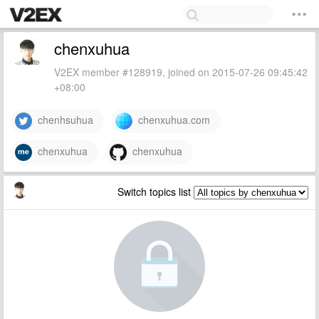
chenxuhua
V2EX member #128919, joined on 2015-07-26 09:45:42
+08:00
chenhsuhua
chenxuhua.com
chenxuhua
chenxuhua
Switch topics list