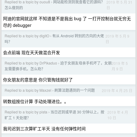
Replied to a topic by ouou8
网站能检测到我查看它的源码？
2019 年 5 月 31
›
日
怎么做到的
阿迪的官网就这样 不知道是不是我出 bug 了 一打开控制台就无穷无
尽的 debugger
Replied to a topic by digitO
有从 Android 转别的方向的大佬
2019 年 5 月 9
›
日
吗？
会点前端 现在天天做混合开发
Replied to a topic by DrPikaduo
迫于女朋友母亲手机坏了，女朋
2019 年 5
›
月 9 日
友需要换手机，怎么劝？
你女朋友的意思是 你只管掏钱就好了
Replied to a topic by Maxzel
刷算法题遇到的一个问题
2019 年 4 月 25 日
›
转数组按位计算 手动处理进位。。
Replied to a topic by pista
当日迟到或早退 30 分钟以上，按
2019 年 4 月
›
10 日
旷工 1 天处理？
我司迟到三次算旷工半天 没有任何弹性时间