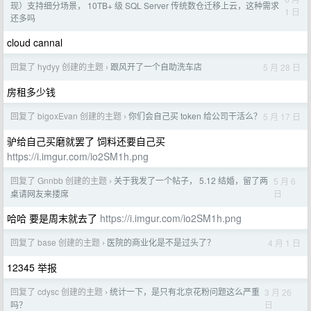
现）支持细分场景， 10TB+ 级 SQL Server 传统数仓迁移上云，这种需求
1 日
还多吗
cloud cannal
回复了 hydyy 创建的主题
跟风开了一个自助洗车店
5 月 28 日
›
房租多少钱
回复了 bigoxEvan 创建的主题
你们会自己买 token 给公司干活么？
5 月 17 日
›
驴给自己买磨就罢了 饲料还要自己买
https://i.imgur.com/io2SM1h.png
回复了 Gnnbb 创建的主题
关于我发了一个帖子， 5.12 结婚，留了两
5 月 6
›
日
桌请网友来搂席
哈哈 要是周末就去了
https://i.imgur.com/io2SM1h.png
回复了 base 创建的主题
医院的商业化是不是过头了？
4 月 1 日
›
12345 举报
回复了 cdysc 创建的主题
统计一下，是只有北京花粉问题这么严重
3 月 26
›
日
吗？