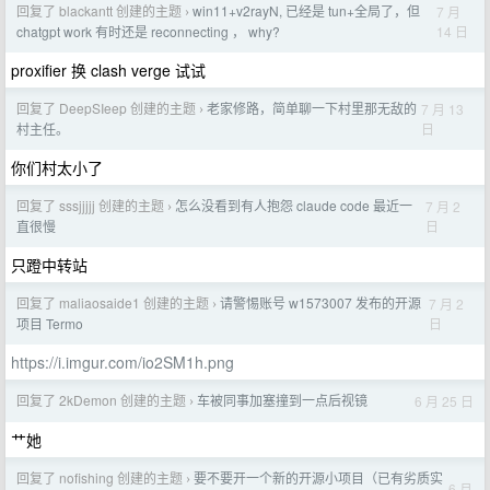
回复了 blackantt 创建的主题
win11+v2rayN, 已经是 tun+全局了，但
7 月
›
14 日
chatgpt work 有时还是 reconnecting ， why?
proxifier 换 clash verge 试试
回复了 DeepSIeep 创建的主题
老家修路，简单聊一下村里那无敌的
7 月 13
›
日
村主任。
你们村太小了
回复了 sssjjjjj 创建的主题
怎么没看到有人抱怨 claude code 最近一
7 月 2
›
日
直很慢
只蹬中转站
回复了 maliaosaide1 创建的主题
请警惕账号 w1573007 发布的开源
7 月 2
›
日
项目 Termo
https://i.imgur.com/io2SM1h.png
回复了 2kDemon 创建的主题
车被同事加塞撞到一点后视镜
6 月 25 日
›
艹她
回复了 nofishing 创建的主题
要不要开一个新的开源小项目（已有劣质实
›
6 月