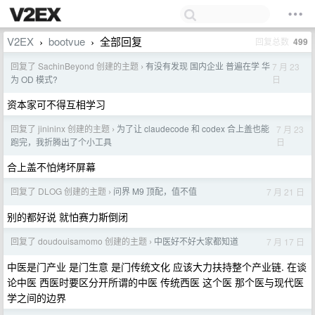
V2EX
bootvue
全部回复
回复总数
499
›
›
回复了 SachinBeyond 创建的主题
有没有发现 国内企业 普遍在学 华
7 月 23
›
日
为 OD 模式?
资本家可不得互相学习
回复了 jinininx 创建的主题
为了让 claudecode 和 codex 合上盖也能
7 月 23
›
日
跑完，我折腾出了个小工具
合上盖不怕烤坏屏幕
回复了 DLOG 创建的主题
问界 M9 顶配，值不值
7 月 21 日
›
别的都好说 就怕赛力斯倒闭
回复了 doudouisamomo 创建的主题
中医好不好大家都知道
7 月 17 日
›
中医是门产业 是门生意 是门传统文化 应该大力扶持整个产业链. 在谈
论中医 西医时要区分开所谓的中医 传统西医 这个医 那个医与现代医
学之间的边界