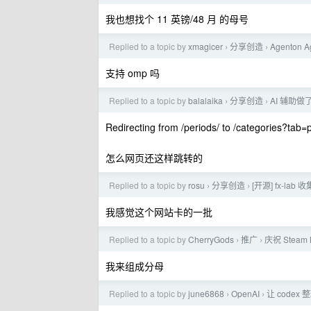
我也想找个 11 英镑/48 月 的母号
Replied to a topic by
xmagicer
分享创造
Agenton
›
›
支持 omp 吗
Replied to a topic by
balalaika
分享创造
AI 辅助
›
›
Redirecting from /periods/ to /categories?tab=
怎么网页还这样跳转的
Replied to a topic by
rosu
分享创造
[开源] fx-lab
›
›
我感觉这个网站卡的一批
Replied to a topic by
CherryGods
推广
庆祝 Stea
›
›
我来组成分母
Replied to a topic by
june6868
OpenAI
让 code
›
›