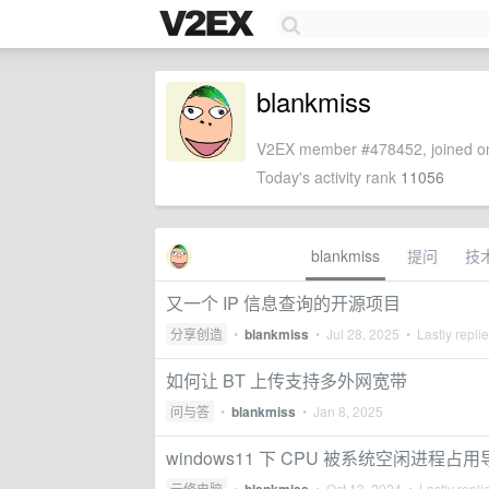
blankmiss
V2EX member #478452, joined on
Today's activity rank
11056
blankmiss
提问
技
又一个 IP 信息查询的开源项目
分享创造
•
blankmiss
•
Jul 28, 2025
• Lastly repli
如何让 BT 上传支持多外网宽带
问与答
•
blankmiss
•
Jan 8, 2025
windows11 下 CPU 被系统空闲进程占
云修电脑
•
•
Oct 13, 2024
• Lastly repli