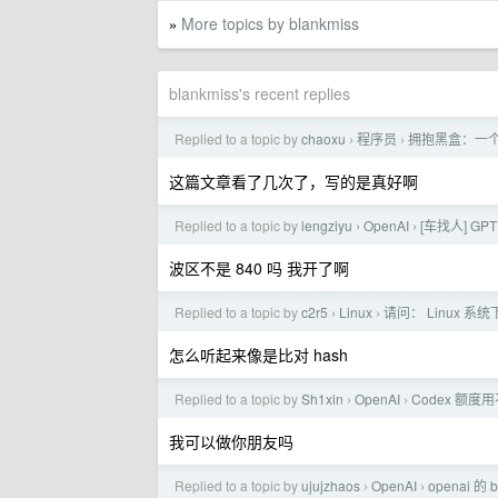
More topics by blankmiss
»
blankmiss's recent replies
Replied to a topic by
chaoxu
程序员
拥抱黑盒：一个研究
›
›
这篇文章看了几次了，写的是真好啊
Replied to a topic by
lengziyu
OpenAI
[车找人] GP
›
›
波区不是 840 吗 我开了啊
Replied to a topic by
c2r5
Linux
请问： Linux 
›
›
怎么听起来像是比对 hash
Replied to a topic by
Sh1xin
OpenAI
Codex 额
›
›
我可以做你朋友吗
Replied to a topic by
ujujzhaos
OpenAI
openai 的
›
›