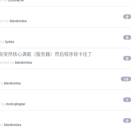
2000wcw
8
ied by
blankmiss
5
 by
fydss
钟后会突然核心满载（服务器）然后程序就卡住了
6
eplied by
blankmiss
14
 by
blankmiss
1
d by
molvqingtai
6
 by
blankmiss