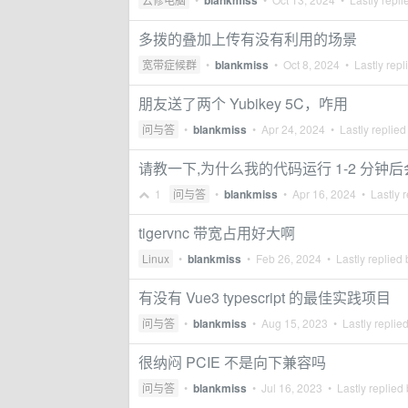
blankmiss
多拨的叠加上传有没有利用的场景
宽带症候群
•
blankmiss
•
Oct 8, 2024
• Lastly repl
朋友送了两个 Yubikey 5C，咋用
问与答
•
blankmiss
•
Apr 24, 2024
• Lastly replied
请教一下,为什么我的代码运行 1-2 分
1
问与答
•
blankmiss
•
Apr 16, 2024
• Lastly r
tigervnc 带宽占用好大啊
Linux
•
blankmiss
•
Feb 26, 2024
• Lastly replied
有没有 Vue3 typescript 的最佳实践项目
问与答
•
blankmiss
•
Aug 15, 2023
• Lastly replie
很纳闷 PCIE 不是向下兼容吗
问与答
•
blankmiss
•
Jul 16, 2023
• Lastly replied