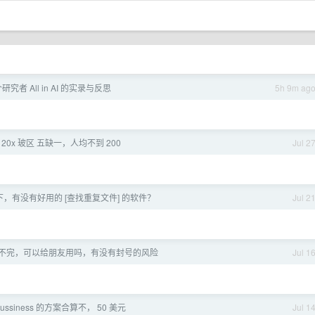
者 All in AI 的实录与反思
5h 9m ag
T 20x 玻区 五缺一，人均不到 200
Jul 2
系统下，有没有好用的 [查找重复文件] 的软件？
Jul 2
度用不完，可以给朋友用吗，有没有封号的风险
Jul 1
 bussiness 的方案合算不， 50 美元
Jul 1