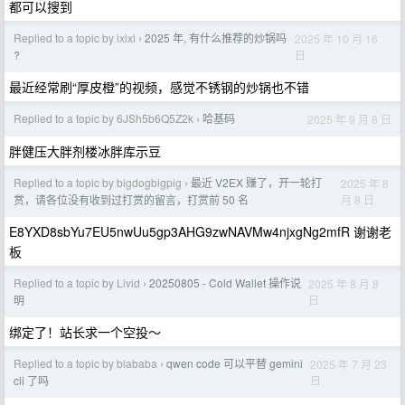
都可以搜到
Replied to a topic by ixixi
2025 年, 有什么推荐的炒锅吗
2025 年 10 月 16
›
日
?
最近经常刷“厚皮橙”的视频，感觉不锈钢的炒锅也不错
Replied to a topic by 6JSh5b6Q5Z2k
哈基码
2025 年 9 月 8 日
›
胖健压大胖剂楼冰胖库示豆
Replied to a topic by bigdogbigpig
最近 V2EX 赚了，开一轮打
2025 年 8
›
月 8 日
赏，请各位没有收到过打赏的留言，打赏前 50 名
E8YXD8sbYu7EU5nwUu5gp3AHG9zwNAVMw4njxgNg2mfR 谢谢老
板
Replied to a topic by Livid
20250805 - Cold Wallet 操作说
2025 年 8 月 8
›
日
明
绑定了！站长求一个空投～
Replied to a topic by blababa
qwen code 可以平替 gemini
2025 年 7 月 23
›
日
cli 了吗