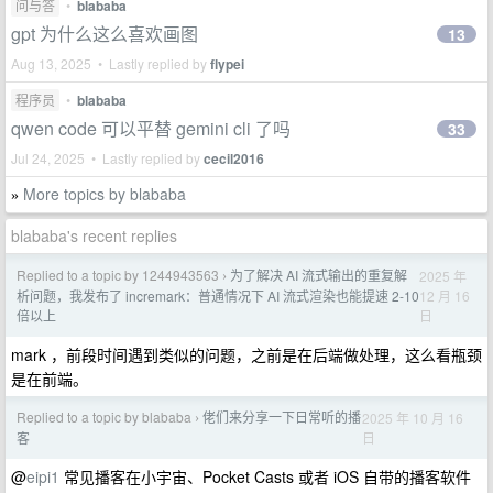
问与答
•
blababa
gpt 为什么这么喜欢画图
13
Aug 13, 2025 • Lastly replied by
flypei
程序员
•
blababa
qwen code 可以平替 gemini cli 了吗
33
Jul 24, 2025 • Lastly replied by
cecil2016
More topics by blababa
»
blababa's recent replies
Replied to a topic by 1244943563
为了解决 AI 流式输出的重复解
2025 年
›
12 月 16
析问题，我发布了 incremark：普通情况下 AI 流式渲染也能提速 2-10
日
倍以上
mark ，前段时间遇到类似的问题，之前是在后端做处理，这么看瓶颈
是在前端。
Replied to a topic by blababa
佬们来分享一下日常听的播
2025 年 10 月 16
›
日
客
@
eipi1
常见播客在小宇宙、Pocket Casts 或者 iOS 自带的播客软件