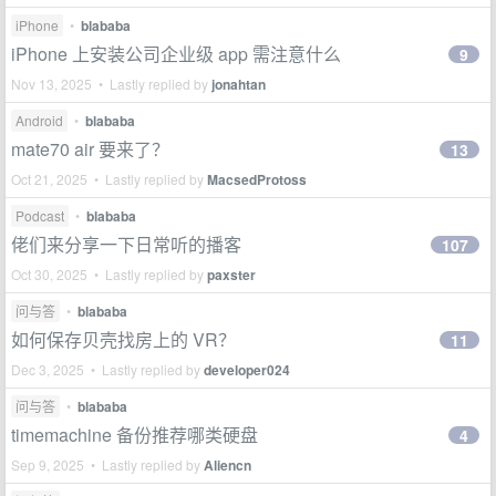
iPhone
•
blababa
iPhone 上安装公司企业级 app 需注意什么
9
Nov 13, 2025 • Lastly replied by
jonahtan
Android
•
blababa
mate70 air 要来了？
13
Oct 21, 2025 • Lastly replied by
MacsedProtoss
Podcast
•
blababa
佬们来分享一下日常听的播客
107
Oct 30, 2025 • Lastly replied by
paxster
问与答
•
blababa
如何保存贝壳找房上的 VR？
11
Dec 3, 2025 • Lastly replied by
developer024
问与答
•
blababa
timemachine 备份推荐哪类硬盘
4
Sep 9, 2025 • Lastly replied by
Aliencn