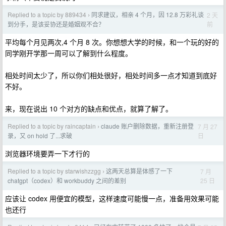
Replied to a topic by 889434
同求建议，相亲 4 个月，因 12.8 万彩礼谈
2 天
›
前
到分手，是该妥协还是婚姻观不合？
平均每个月见两次,4 个月 8 次。你想想大学的时候，和一个玩的好的
同学刚开学那一周可以了解到什么程度。
相处时间太少了，所以你们相处很好，相处时间多一点才知道到底好
不好。
来，现在说出 10 个对方的缺点和优点，就算了解了。
Replied to a topic by raincaptain
claude 账户删除数据，重新注册登
7 月 27
›
日
录，又 on hold 了...求破
浏览器环境要弄一下才行的
Replied to a topic by starwishzzgg
这两天总算是体感了一下
7 月
›
25 日
chatgpt（codex）和 workbuddy 之间的差别
应该让 codex 用便宜的模型，这样速度可能慢一点，准备用效果可能
也还行