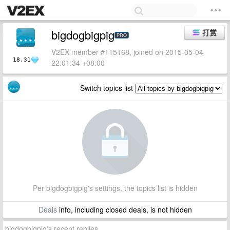
bigdogbigpig
打赏
PRO
V2EX member #115168, joined on 2015-05-04
18.31
22:01:34 +08:00
Switch topics list
Per bigdogbigpig's settings, the topics list is hidden
Deals
info, including closed deals, is not hidden
bigdogbigpig's recent replies