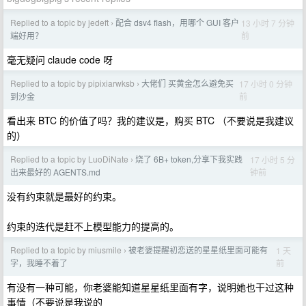
Replied to a topic by jedeft
配合 dsv4 flash，用哪个 GUI 客户
13 小时 7 分钟
›
前
端好用？
毫无疑问 claude code 呀
Replied to a topic by pipixiarwksb
大佬们 买黄金怎么避免买
17 小时 0 分钟
›
前
到沙金
看出来 BTC 的价值了吗？我的建议是，购买 BTC （不要说是我建议
的）
Replied to a topic by LuoDiNate
烧了 6B+ token,分享下我实践
17 小时 5 分
›
钟前
出来最好的 AGENTS.md
没有约束就是最好的约束。
约束的迭代是赶不上模型能力的提高的。
Replied to a topic by miusmile
被老婆提醒初恋送的星星纸里面可能有
1 天
›
前
字，我睡不着了
有没有一种可能，你老婆能知道星星纸里面有字，说明她也干过这种
事情（不要说是我说的