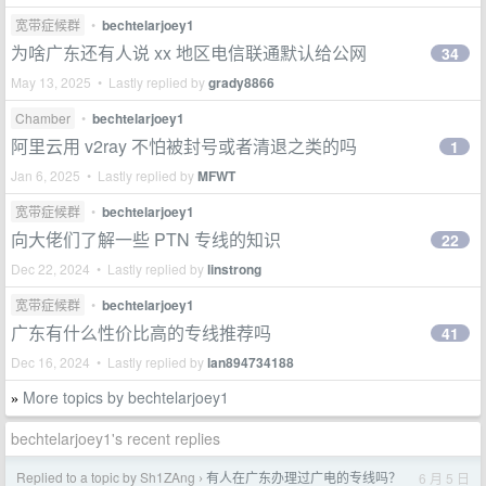
宽带症候群
•
bechtelarjoey1
为啥广东还有人说 xx 地区电信联通默认给公网
34
May 13, 2025 • Lastly replied by
grady8866
Chamber
•
bechtelarjoey1
阿里云用 v2ray 不怕被封号或者清退之类的吗
1
Jan 6, 2025 • Lastly replied by
MFWT
宽带症候群
•
bechtelarjoey1
向大佬们了解一些 PTN 专线的知识
22
Dec 22, 2024 • Lastly replied by
linstrong
宽带症候群
•
bechtelarjoey1
广东有什么性价比高的专线推荐吗
41
Dec 16, 2024 • Lastly replied by
lan894734188
More topics by bechtelarjoey1
»
bechtelarjoey1's recent replies
Replied to a topic by Sh1ZAng
有人在广东办理过广电的专线吗？
6 月 5 日
›