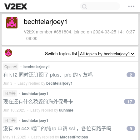
bechtelarjoey1
V2EX member #681804, joined on 2024-03-25 14:10:37
+08:00
Switch topics list
OpenAI
•
bechtelarjoey1
有 k12 同时还订阅了 plus、pro 的 v 友吗
2
Jun 3 • Lastly replied by
bechtelarjoey1
问与答
•
bechtelarjoey1
现在还有什么稳妥的海外保号卡
17
Jun 10, 2025 • Lastly replied by
uuhhme
问与答
•
bechtelarjoey1
没有 80 443 端口的纯 ip 申请 ssl ，各位有路子吗
9
May 11, 2025 • Lastly replied by
MacsedProtoss