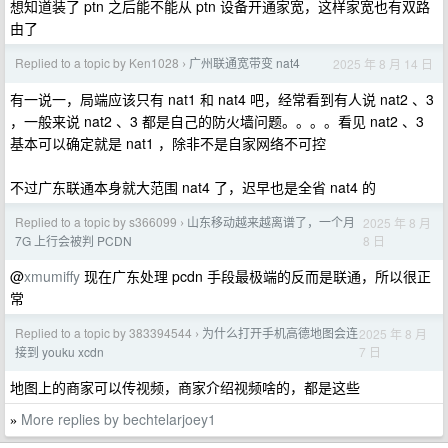
想知道装了 ptn 之后能不能从 ptn 设备开通家宽，这样家宽也有双路
由了
Replied to a topic by Ken1028
广州联通宽带变 nat4
2025 年 8 月 14 日
›
有一说一，局端应该只有 nat1 和 nat4 吧，经常看到有人说 nat2 、3
，一般来说 nat2 、3 都是自己的防火墙问题。。。。看见 nat2 、3
基本可以确定就是 nat1 ，除非不是自家网络不可控
不过广东联通本身就大范围 nat4 了，迟早也是全省 nat4 的
Replied to a topic by s366099
山东移动越来越离谱了，一个月
2025 年 8 月
›
8 日
7G 上行会被判 PCDN
@
xmumiffy
现在广东处理 pcdn 手段最极端的反而是联通，所以很正
常
Replied to a topic by 383394544
为什么打开手机高德地图会连
2025 年 8 月
›
7 日
接到 youku xcdn
地图上的商家可以传视频，商家介绍视频啥的，都是这些
More replies by bechtelarjoey1
»