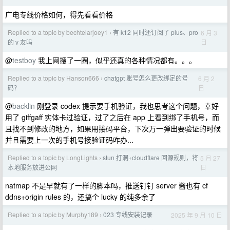
广电专线价格如何，得先看看价格
Replied to a topic by bechtelarjoey1
有 k12 同时还订阅了 plus、pro
6 月 3
›
日
的 v 友吗
@
testboy
我上网搜了一圈，似乎还真的各种情况都有。。。
Replied to a topic by Hanson666
chatgpt 账号怎么更改绑定的号
6 月 2
›
日
码？
@
backlin
刚登录 codex 提示要手机验证，我也思考这个问题，幸好
用了 giffgaff 实体卡过验证，过了之后在 app 上看到绑了手机号，而
且找不到修改的地方，如果用接码平台，下次万一弹出要验证的时候
并且需要上一次的手机号接验证码咋办...
Replied to a topic by LongLights
stun 打洞+cloudflare 回源规则，将
5 月 27
›
日
本地服务放进公网
natmap 不是早就有了一样的脚本吗，推送钉钉 server 酱也有 cf
ddns+origin rules 的，还搞个 lucky 的纯多余了
Replied to a topic by Murphy189
023 专线安装记录
2025 年 9 月 10 日
›