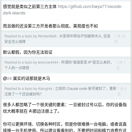
感觉就是类似之前第三方主体
https://github.com/bwya77/vscode-
dark-islands
而且做的还没第三方开发者那么彻底，美观度也不如
Replied to a topic by WorkerMatt
大家用中转站不怕被掺水么, 信息
7 月 15
›
日
安全怎么保障
默认都假，因为你无法验证
Replied to a topic by terence4444
所谓的“美国家宽 IP”是怎么来的，
7 月 7
›
日
个人的一点猜想
@
24
属实的话那就是木马
Replied to a topic by AlangHa
之前的 Claude code 账号被封了，重新
7 月 5
›
日
注册了一个还会被封吗？
很多人都忽略了一个很关键的要素：一旦被封过号以后，你的设备指
纹大概率就在 A\那边注册上了。
你可以更换环境、切换各种时区，但是你很难换一台电脑，或者说直
接换一台手机使用。所以建议看看别的，不要把时间和精力浪费在这