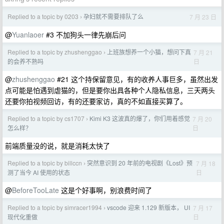
Replied to a topic by 0203
孕妇就不需要排队了么
7 月 23 日
›
@
Yuanlaoer
#3 不加狗头一律先崩后问
Replied to a topic by zhushenggao
上班族想养一个小猫，想问下真
7 月 21
›
日
的会养不熟吗
@
zhushenggao
#21 这个持保留意见，有的收养人事巨多，虽然出发
点可能是怕遇到虐猫的，但是要你出具各种个人隐私信息，三天两头
还要你拍视频回访，有的还要家访，真的不如直接买算了。
Replied to a topic by cs1707
Kimi K3 这波真的爆了，你们用着感觉
7 月 20
›
日
怎么样？
前端质量没的说，就是消耗太快了
Replied to a topic by billccn
突然意识到 20 年前的电视剧《Lost》预
7 月 18
›
日
测了当今 AI 使用的状态
@
BeforeTooLate
这是个好事啊，别浪费时间了
Replied to a topic by simracer1994
vscode 迎来 1.129 新版本， UI
7 月 17
›
日
现代化重做