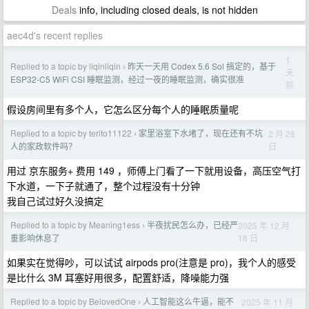
Deals
info, including closed deals, is not hidden
aec4d's recent replies
1
Replied to a topic by liqinliqin
昨天一天用 Codex 5.6 Sol 搞定的，基于
›
天
ESP32-C5 WiFi CSI 睡眠监测，经过一夜的睡眠监测，确实很准
前
假设房间里有多个人，它怎么区分每个人的睡眠质量呢
Replied to a topic by terito11122
家里浴室下水堵了，现在还有不坑
2 月 28
›
日
人的家政软件吗？
用过 京东服务+ 费用 149 ，师傅上门看了一下就用设备，高压空气打
下水道，一下子就通了，整个过程没有十分钟
我自己试过好久没搞定
Replied to a topic by Meaning1ess
半夜扰民怎么办，已经严
2025 年 12 月
›
18 日
重影响休息了
如果实在觉得吵，可以试试 airpods pro(注意是 pro)，我个人的感受
是比什么 3M 耳塞好用很多，配置舒适，降噪能力强
Replied to a topic by BelovedOne
人工智能这么牛逼，能不
2025 年 11 月
›