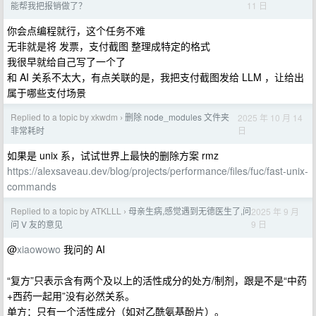
11 日
能帮我把报销做了？
你会点编程就行，这个任务不难
无非就是将 发票，支付截图 整理成特定的格式
我很早就给自己写了一个了
和 AI 关系不太大，有点关联的是，我把支付截图发给 LLM ，让给出
属于哪些支付场景
Replied to a topic by xkwdm
删除 node_modules 文件夹
2025 年 10 月 14
›
日
非常耗时
如果是 unix 系，试试世界上最快的删除方案 rmz
https://alexsaveau.dev/blog/projects/performance/files/fuc/fast-unix-
commands
Replied to a topic by ATKLLL
母亲生病,感觉遇到无德医生了,问
2025 年 9 月
›
9 日
问 V 友的意见
@
xiaowowo
我问的 AI
“复方”只表示含有两个及以上的活性成分的处方/制剂，跟是不是“中药
+西药一起用”没有必然关系。
单方：只有一个活性成分（如对乙酰氨基酚片）。