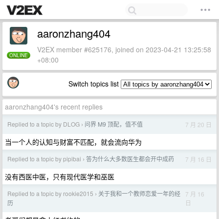
aaronzhang404
V2EX member #625176, joined on 2023-04-21 13:25:58
ONLINE
+08:00
Switch topics list
aaronzhang404's recent replies
Replied to a topic by DLOG
问界 M9 顶配，值不值
7 月 20 日
›
当一个人的认知与财富不匹配，就会流向华为
Replied to a topic by pipibai
答为什么大多数医生都会开中成药
7 月 16 日
›
没有西医中医，只有现代医学和巫医
Replied to a topic by rookie2015
关于我和一个教师恋爱一年的经
7 月 16
›
日
历