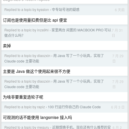
Replied to a topic by kyssion
中专站号池的疑惑
6 天前
›
订阅也是使用量扣费但是比 api 便宜
Replied to a topic by inza9hi
家里两台 闲置的 MACBOOK PRO 可以
7 月 31
›
日
做点什么吗？
卖掉
Replied to a topic by diaozxin
用 Java 写了一个小玩具，实现了
7 月 29
›
日
Claude code 主要功能
主要是 Java 做这个使用起来很不方便
Replied to a topic by diaozxin
用 Java 写了一个小玩具，实现了
7 月 29
›
日
Claude code 主要功能
为啥非要重复造轮子呢
Replied to a topic by rapiz
100 行运行你自己的 Claude Code
6 月 3 日
›
可观测的话不能使用 langsmise 接入吗
Replied to a topic by meguru
近期想换手机，现在还有什么推荐的安
6 月 2
›