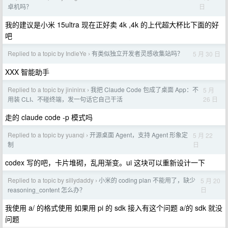
日
卓机吗？
我的建议是小米 15ultra 现在正好卖 4k ,4k 的上代超大杯比下面的好
吧
Replied to a topic by IndieYe
有类似独立开发者灵感收集站吗？
5 月 30 日
›
XXX 智能助手
Replied to a topic by jinininx
我把 Claude Code 包成了桌面 App：不
5 月
›
26 日
用装 CLI、不碰终端，发一句话它自己干活
走的 claude code -p 模式吗
Replied to a topic by yuanqi
开源桌面 Agent，支持 Agent 形象定
5 月 22
›
日
制
codex 写的吧，卡片堆砌，乱用渐变。ui 这块可以重新设计一下
Replied to a topic by sillydaddy
小米的 coding plan 不能用了，缺少
5 月 20
›
日
reasoning_content 怎么办？
我使用 a/ 的格式使用 如果用 pi 的 sdk 接入有这个问题 a/的 sdk 就没
问题