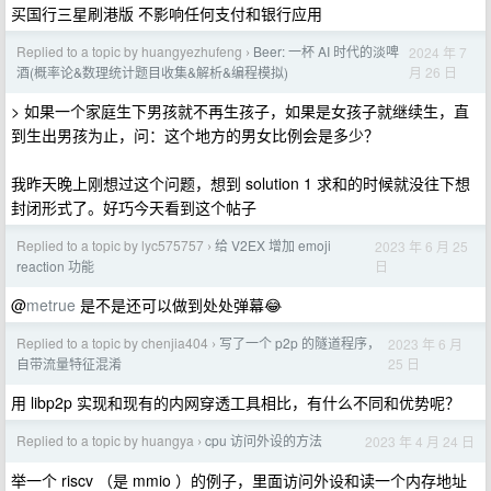
买国行三星刷港版 不影响任何支付和银行应用
Replied to a topic by huangyezhufeng
Beer: 一杯 AI 时代的淡啤
2024 年 7
›
月 26 日
酒(概率论&数理统计题目收集&解析&编程模拟)
> 如果一个家庭生下男孩就不再生孩子，如果是女孩子就继续生，直
到生出男孩为止，问：这个地方的男女比例会是多少？
我昨天晚上刚想过这个问题，想到 solution 1 求和的时候就没往下想
封闭形式了。好巧今天看到这个帖子
Replied to a topic by lyc575757
给 V2EX 增加 emoji
2023 年 6 月 25
›
日
reaction 功能
@
metrue
是不是还可以做到处处弹幕😂
Replied to a topic by chenjia404
写了一个 p2p 的隧道程序，
2023 年 6 月
›
25 日
自带流量特征混淆
用 libp2p 实现和现有的内网穿透工具相比，有什么不同和优势呢？
Replied to a topic by huangya
cpu 访问外设的方法
2023 年 4 月 24 日
›
举一个 riscv （是 mmio ）的例子，里面访问外设和读一个内存地址