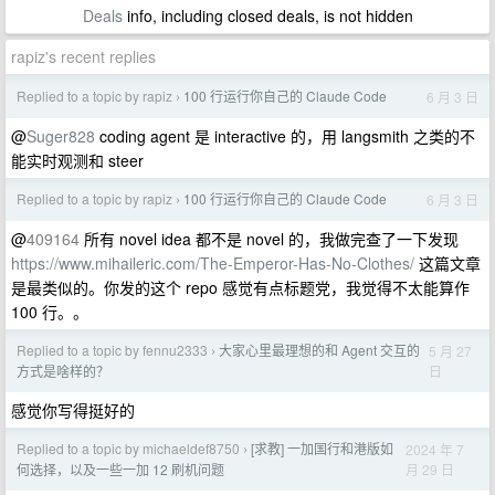
Deals
info, including closed deals, is not hidden
rapiz's recent replies
Replied to a topic by rapiz
100 行运行你自己的 Claude Code
6 月 3 日
›
@
Suger828
coding agent 是 interactive 的，用 langsmith 之类的不
能实时观测和 steer
Replied to a topic by rapiz
100 行运行你自己的 Claude Code
6 月 3 日
›
@
409164
所有 novel idea 都不是 novel 的，我做完查了一下发现
https://www.mihaileric.com/The-Emperor-Has-No-Clothes/
这篇文章
是最类似的。你发的这个 repo 感觉有点标题党，我觉得不太能算作
100 行。。
Replied to a topic by fennu2333
大家心里最理想的和 Agent 交互的
5 月 27
›
日
方式是啥样的？
感觉你写得挺好的
Replied to a topic by michaeldef8750
[求教] 一加国行和港版如
2024 年 7
›
月 29 日
何选择，以及一些一加 12 刷机问题