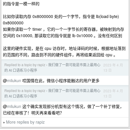
的指令是一模一样的
比如你读取内存 0x8000000 处的一个字节，指令是 lb(load byte)
0x8000000
如果你读取一个 timer ，它的一个一字节长的寄存器，被映射到内存
空间的 0x10000, 那读取它的指令就是 lb 0x10000 。没有任何区别
这里的硬件实现，是在 cpu 访存时，地址译码的时候，根据地址落到
的范围的不同，路由到不同的硬件组件，再将结果返回给 cpu 。
Replied to a topic by rapiz
我们做了一款可能是市面上最用心
2023 年 4 月
›
13 日
的 AI 口语练习小程序
@
milukun
哎国情在此，微信小程序能触达的用户更多
Replied to a topic by rapiz
我们做了一款可能是市面上最用心
2023 年 4 月
›
13 日
的 AI 口语练习小程序
@
milukun
这个确实发现部分机型有这个情况，做了一个补丁修复，
已经在审核了！明天再来看看吧？
More replies by rapiz
»