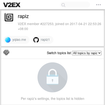
rapiz
V2EX member #227253, joined on 2017-04-21 22:53:26
+08:00
yqiao.me
rapiz1
Switch topics list
Per rapiz's settings, the topics list is hidden