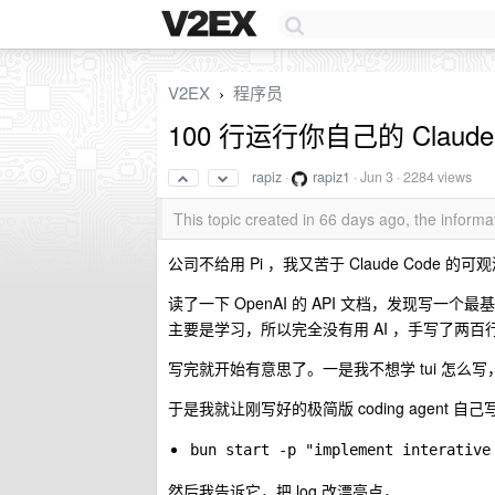
V2EX
程序员
›
100 行运行你自己的 Claude 
rapiz
·
rapiz1
·
Jun 3
· 2284 views
This topic created in 66 days ago, the infor
公司不给用 Pi ，我又苦于 Claude Code 的可
读了一下 OpenAI 的 API 文档，发现写
主要是学习，所以完全没有用 AI ，手写了两百行
写完就开始有意思了。一是我不想学 tui 怎么写，二
于是我就让刚写好的极简版 coding agent 自
bun start -p "implement interative
然后我告诉它，把 log 改漂亮点，