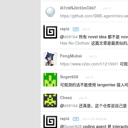
i67c6NJ0r33nC667
Jun 3
https://github.com/SWE-agent/mini-s
rapiz
Jun 3
OP
@
409164
所有 novel idea 都不是
Has-No-Clothes/
这篇文章是最类似的。
FengMubai
Jun 3
https://www.v2ex.com/t/1215001
可观
Suger828
Jun 3
可观测的话不能使用 langsmise 接入
Cheez
Jun 3
@
409164
还真是，这个仓库说自己是 
rapiz
Jun 3 via Android
OP
@
Suger828
coding agent 是 inte