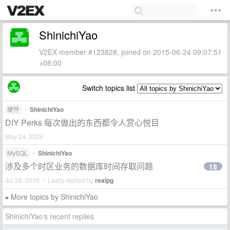
ShinichiYao
V2EX member #123828, joined on 2015-06-24 09:07:51
+08:00
Switch topics list
硬件
•
ShinichiYao
DIY Perks 每次做出的东西都令人赏心悦目
May 24, 2024
MySQL
•
ShinichiYao
涉及多个时区业务的数据库时间存取问题
18
Jul 28, 2015 • Lastly replied by
realpg
More topics by ShinichiYao
»
ShinichiYao's recent replies