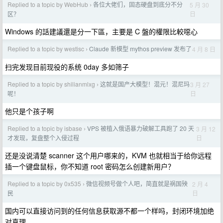
Replied to a topic by WebHub
各位大佬们，固态硬盘到底分不分
5 月 30
›
日
区？
Windows 的話建議還是分一下區，主要是 C 盤的權限比較噁心
Replied to a topic by westisc
Claude 新模型 mythos preview 发布了
4 月 8 日
›
扫完发现目前现役的系统 0day 多如筛子
Replied to a topic by shilianmlxg
这就是国产大模型！混元！混尼玛
3 月 27
›
日
呢！
他只是个孩子啊
Replied to a topic by isbase
VPS 被植入俄语暴力破解工具跑了 20 天
3 月 12
›
日
才发现，复盘整个入侵过程
还是没说清楚 scanner 这个用户哪来的，KVM 也就相当于给你远程
插一个键盘鼠标，你不知道 root 密码怎么创建新用户？
Replied to a topic by 0x535
微信视频号做个人吧，简直就是祸国殃
2 月 4
›
日
民
国内可以直接访问到的任何信息获取源不都一个样吗，封闭环境加绝
对真理